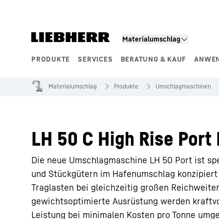
Zum Inhalt springen
Materialumschlag
PRODUKTE
SERVICES
BERATUNG & KAUF
ANWE
Produktsegmente
Materialumschlag
Produkte
Umschlagmaschinen
LH 50 C High Rise Port 
Die neue Umschlagmaschine LH 50 Port ist spe
und Stückgütern im Hafenumschlag konzipiert
Traglasten bei gleichzeitig großen Reichweite
gewichtsoptimierte Ausrüstung werden kraftvo
Leistung bei minimalen Kosten pro Tonne umge