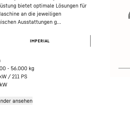
stung bietet optimale Lösungen für
Maschine an die jeweiligen
ischen Ausstattungen g...
IMPERIAL
Karriere bei Liebherr
m
00 - 56.000 kg
kW / 211 PS
kW
änder ansehen