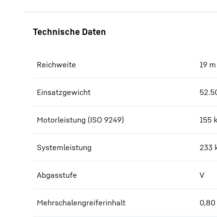
Reichweite
19
m
Einsatzgewicht
52.5
Motorleistung (ISO 9249)
155 
Systemleistung
233
Abgasstufe
V
Mehrschalengreiferinhalt
0,80 