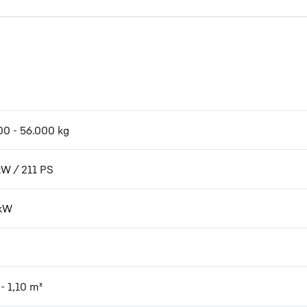
00 - 56.000 kg
kW / 211 PS
kW
- 1,10 m³