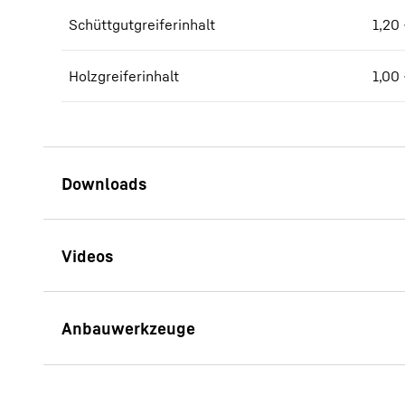
Schüttgutgreiferinhalt
1,20 
Holzgreiferinhalt
1,00 
Broschüre LH 40 - LH 50 Port
Litronic
MH 110B LIKUFIX