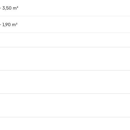
- 3,50 m³
- 1,90 m²
Broschüre Holzumschlag
GMZ 40 Schüt