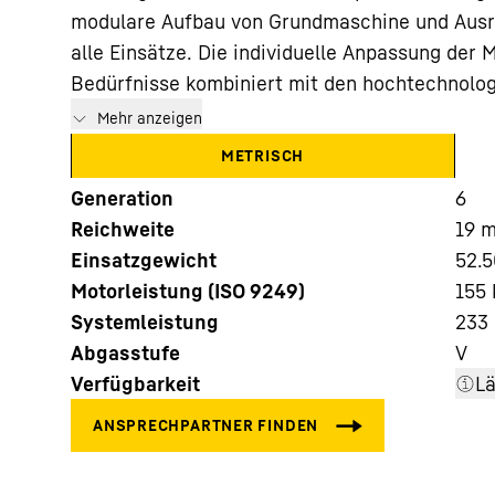
modulare Aufbau von Grundmaschine und Ausrü
alle Einsätze. Die individuelle Anpassung der 
Bedürfnisse kombiniert mit den hochtechnolog
Mehr anzeigen
METRISCH
Mehr über die Firmengruppe
Generation
6
Reichweite
19
Einsatzgewicht
52.5
Motorleistung (ISO 9249)
155 
Systemleistung
233
Abgasstufe
V
Verfügbarkeit
L