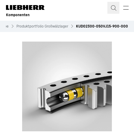
Zum Inhalt springen
Komponenten
riebe
Produktportfolio Großwälzlager
KUD02300-050VJ15-900-000