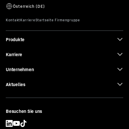
Anwendungsbereich
Oil & Gas / Schwerlast
OK
Schwenkbereich
360° unlimited
Produkte
Kippmoment
4.200
tm
Karriere
Unternehmen
Aktuelles
Besuchen Sie uns
Hilfshub