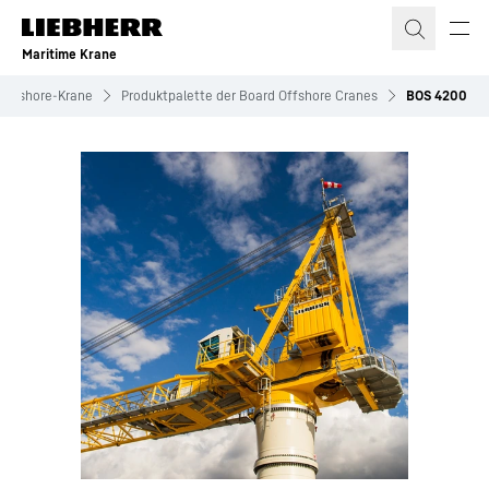
Zum Inhalt springen
Maritime Krane
Offshore-Krane
Produktpalette der Board Offshore Cranes
BOS 4200