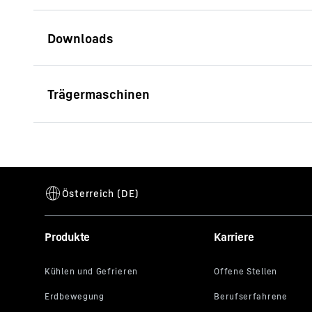
Broschüre
Zweischalengreifer
LH 24 M Industry Litronic
Generation
6
Reichweite
12
m
Einsatzgewicht
22.700 - 
Motorleistung (ISO 9249)
110 kW / 
Produkte
Karriere
Abgasstufe
V
Durchschnittlicher Verbrauch
9,52
l/Std
(pro Betriebsstunde)