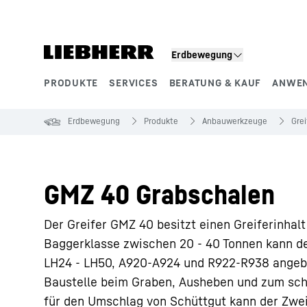
Zum Inhalt springen
Erdbewegung
PRODUKTE
SERVICES
BERATUNG & KAUF
ANWE
Produktsegmente
Erdbewegung
Produkte
Anbauwerkzeuge
Grei
GMZ 40 Grabschalen
Der Greifer GMZ 40 besitzt einen Greiferinhalt 
Baggerklasse zwischen 20 - 40 Tonnen kann d
LH24 - LH50, A920-A924 und R922-R938 angeba
Baustelle beim Graben, Ausheben und zum sch
für den Umschlag von Schüttgut kann der Zwei