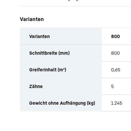
Varianten
Varianten
800
Tabellarische Liste von Anbauteilen mit Anfragefunk
Schnittbreite (mm)
800
Greiferinhalt (m³)
0,65
Zähne
5
Gewicht ohne Aufhängung (kg)
1.245