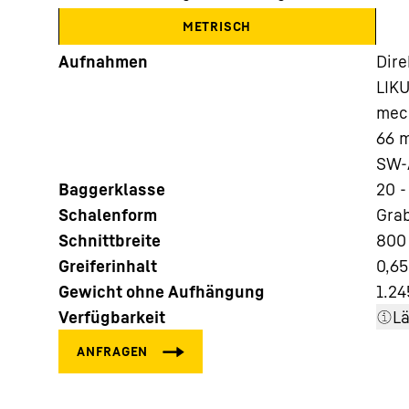
METRISCH
Aufnahmen
Dire
LIK
mec
66 m
Mehr über die Firmengruppe
SW-A
Baggerklasse
20 -
Schalenform
Gra
Schnittbreite
800 
Greiferinhalt
0,65
Gewicht ohne Aufhängung
1.24
Verfügbarkeit
L