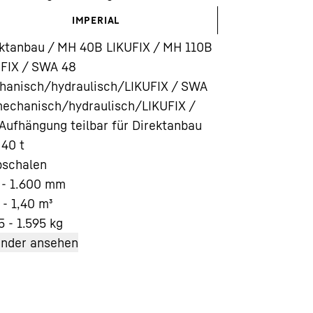
IMPERIAL
ktanbau / MH 40B LIKUFIX / MH 110B
UFIX / SWA 48
hanisch/hydraulisch/LIKUFIX / SWA
echanisch/hydraulisch/LIKUFIX /
Karriere bei Liebherr
ufhängung teilbar für Direktanbau
 40 t
bschalen
- 1.600
mm
 - 1,40
m³
5 - 1.595
kg
änder ansehen