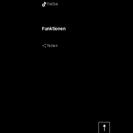
Funktionen
ry Litronic
6
13
m
24.200 - 24.500 kg
49)
115 kW / 157 PS
V
rbrauch
9,79
l/Std.
zum Verbrauchsrechner
Länder ansehen