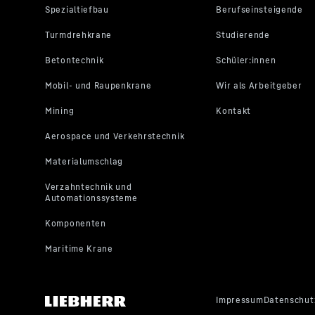
Verfügbarkeit
Länder a
LH 26 M Industry E Litronic
Generation
6
Reichweite
13
m
Einsatzgewicht
26.200 - 
Motorleistung (ISO 9249)
90 kW
Verfügbarkeit
Länder a