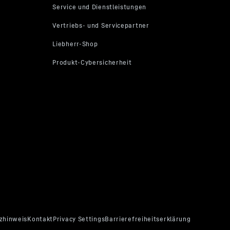
nsehen
LH 26 M Indust
Generation
Reichweite
26.500 kg
Einsatzgewicht
Motorleistung (ISO 92
Abgasstufe
nsehen
Durchschnittlicher Ve
(pro Betriebsstunde)
Verfügbarkeit