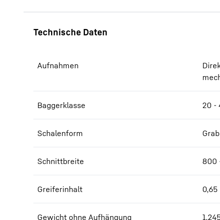
Aufnahmen
Dire
mech
Baggerklasse
20 - 
Schalenform
Grab
Schnittbreite
800 
Greiferinhalt
0,65 
Gewicht ohne Aufhängung
1.245