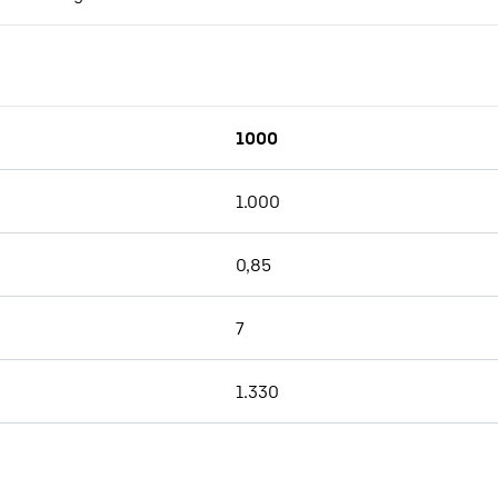
1000
tion (TBD)
1.000
0,85
7
1.330