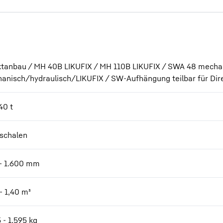
ktanbau / MH 40B LIKUFIX / MH 110B LIKUFIX / SWA 48 mecha
anisch/hydraulisch/LIKUFIX / SW-Aufhängung teilbar für Di
40 t
schalen
- 1.600
mm
- 1,40
m³
 - 1.595
kg