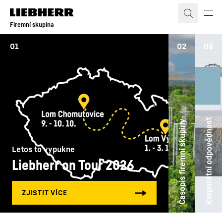
Firemní skupina
01
02
03
Korporátní odpovědnost
Časopis firemní skupiny
Letos to vypukne
Liebherr on Tour 2026