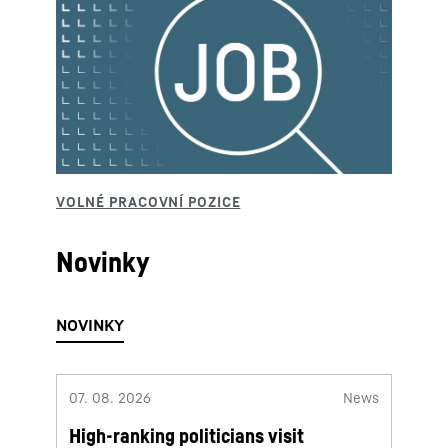
Novinky
07. 08. 2026
News
06. 08
High-ranking politicians visit
Lieb