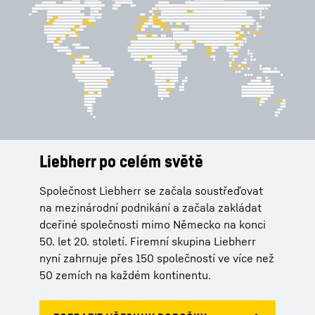
Liebherr po celém světě
Služby
Historie
Společnost Liebherr se začala soustřeďovat
Vedle vysoce kvalitních produktů společnosti
Hans Liebherr vynalezl věžový otočný jeřáb
na mezinárodní podnikání a začala zakládat
Liebherr svým zákazníkům nabízí individuálně
v roce 1949, čímž položil základy k úspěchu
dceřiné společnosti mimo Německo na konci
navržená řešení podle jejich konkrétních
firemní skupiny Liebherr.
50. let 20. století. Firemní skupina Liebherr
potřeb. Ať se jedná o objednávky náhradních
nyní zahrnuje přes 150 společností ve více než
dílů, výrobní licence nebo telemetrické
50 zemích na každém kontinentu.
systémy – společnost Liebherr je vždy
zárukou důsledného servisu a kompetentního
poradenství.