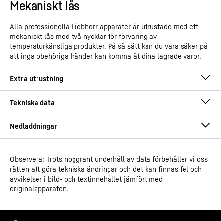
Mekaniskt lås
Alla professionella Liebherr-apparater är utrustade med ett
mekaniskt lås med två nycklar för förvaring av
temperaturkänsliga produkter. På så sätt kan du vara säker på
att inga obehöriga händer kan komma åt dina lagrade varor.
Observera: Trots noggrant underhåll av data förbehåller vi oss
Driftsinstruktioner
rätten att göra tekniska ändringar och det kan finnas fel och
Produktkategori
Laboratoriekylskåp med
avvikelser i bild- och textinnehållet jämfört med
cirkulationskylning
originalapparaten.
Klassificering
Perfection