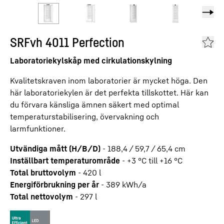
SRFvh 4011 Perfection
Laboratoriekylskåp med cirkulationskylning
Kvalitetskraven inom laboratorier är mycket höga. Den
här laboratoriekylen är det perfekta tillskottet. Här kan
du förvara känsliga ämnen säkert med optimal
temperaturstabilisering, övervakning och
larmfunktioner.
Utvändiga mått (H/B/D)
-
188,4 / 59,7 / 65,4
cm
Inställbart temperaturområde
-
+3 °C till +16 °C
Total bruttovolym
-
420
l
Energiförbrukning per år
-
389
kWh/a
Total nettovolym
-
297
l