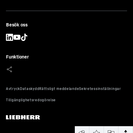
Besök oss
Funktioner
Intuitiv menynavigering
Bekvämlighet till hands: Kontrollera apparatens status
från den integrerade kontrollpanelen i dörren utan att
behöva öppna dörren. Menyvägledningen är
självförklarande och styrs med hjälp av symboler och
röstkommandon på upp till 12 olika språk. Displayen kan