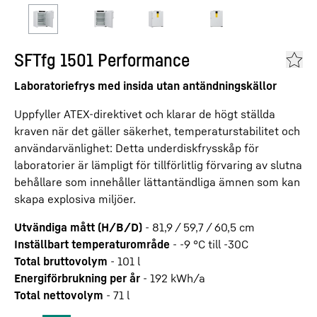
SFTfg 1501 Performance
Laboratoriefrys med insida utan antändningskällor
Uppfyller ATEX-direktivet och klarar de högt ställda
kraven när det gäller säkerhet, temperaturstabilitet och
användarvänlighet: Detta underdiskfrysskåp för
laboratorier är lämpligt för tillförlitlig förvaring av slutna
behållare som innehåller lättantändliga ämnen som kan
skapa explosiva miljöer.
Utvändiga mått (H/B/D)
-
81,9 / 59,7 / 60,5
cm
Inställbart temperaturområde
-
-9 °C till -30C
Total bruttovolym
-
101
l
Energiförbrukning per år
-
192
kWh/a
Total nettovolym
-
71
l