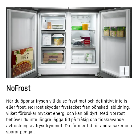
YouTube-videor” och därmed även samtycka till respektive
tillhörande uppgiftsöverföringar till Google för alla andra YouTube-
videor som du finner på vår webbplats i framtiden.
Du kan när som helst med framtida verkan återkalla samtycken
som du har lämnat och på så vis förhindra ytterligare överföring av
dina uppgifter. Det gör du genom att avmarkera respektive tjänst
under ”Diverse tjänster (valfritt)” i
inställningarna
(senare även
åtkomliga via ”Sekretessinställningar” i sidfoten på vår
webbplats).
Mer information finns i vår
dataskyddsinformation
och i Googles
*Google Ireland Limited, Gordon House, Barrow Street, Dublin 4,
integritetspolicy
.
Irland; moderbolag: Google LLC, 1600 Amphitheatre Parkway, Mountain View, CA 94043,
USA
** Observera: Den uppgiftsöverföring till USA som är kopplad till uppgiftsöverföringen
till Google sker på grundval av Europeiska kommissionens beslut om adekvat skyddsnivå
av den 10 juli 2023 (EU-U.S. Data Privacy Framework).
NoFrost
När du öppnar frysen vill du se fryst mat och definitivt inte is
eller frost. NoFrost skyddar frysfacket från oönskad isbildning,
vilket förbrukar mycket energi och kan bli dyrt. Med NoFrost
behöver du inte längre lägga tid på tråkig och tidskrävande
avfrostning av frysutrymmet. Du får mer tid för andra saker och
sparar pengar.