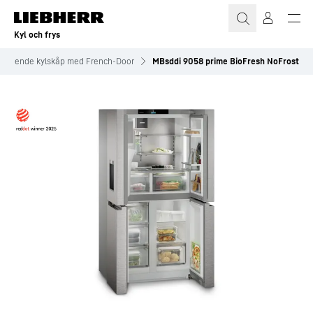
Kyl och frys
ristående kylskåp med French-Door
MBsddi 9058 prime BioFresh NoFrost