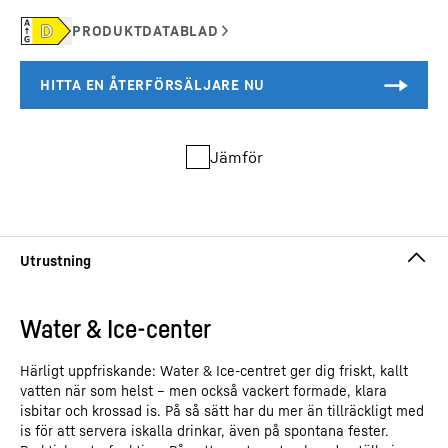
Jämför
Water & Ice-center
Denna video tillhandahålls av Google*. När du laddar denna video
överförs dina uppgifter – inklusive din IP-adress – till Google och
Härligt uppfriskande: Water & Ice-centret ger dig friskt, kallt
kan komma att lagras och behandlas av Google, även för egna
vatten när som helst – men också vackert formade, klara
ändamål, utanför EU eller EEA och därmed i ett tredje land – i
isbitar och krossad is. På så sätt har du mer än tillräckligt med
synnerhet i USA**. Vi har inget inflytande över ytterligare
uppgiftsbehandling som görs av Google.
is för att servera iskalla drinkar, även på spontana fester.
Genom att klicka på “GODKÄNN” samtycker du till