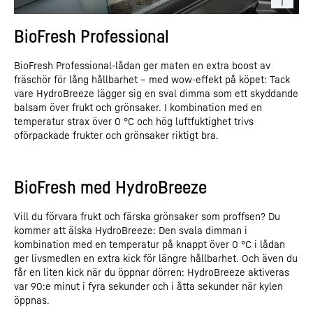
integritetspolicy
.
Irland; moderbolag: Google LLC, 1600 Amphitheatre Parkway, Mountain View, CA 94043,
USA
** Observera: Den uppgiftsöverföring till USA som är kopplad till uppgiftsöverföringen
BioFresh Professional
till Google sker på grundval av Europeiska kommissionens beslut om adekvat skyddsnivå
av den 10 juli 2023 (EU-U.S. Data Privacy Framework).
BioFresh Professional-lådan ger maten en extra boost av
fräschör för lång hållbarhet – med wow-effekt på köpet: Tack
vare HydroBreeze lägger sig en sval dimma som ett skyddande
balsam över frukt och grönsaker. I kombination med en
temperatur strax över 0 °C och hög luftfuktighet trivs
oförpackade frukter och grönsaker riktigt bra.
BioFresh med HydroBreeze
Denna video tillhandahålls av Google*. När du laddar denna video
överförs dina uppgifter – inklusive din IP-adress – till Google och
Vill du förvara frukt och färska grönsaker som proffsen? Du
kan komma att lagras och behandlas av Google, även för egna
kommer att älska HydroBreeze: Den svala dimman i
ändamål, utanför EU eller EEA och därmed i ett tredje land – i
kombination med en temperatur på knappt över 0 °C i lådan
synnerhet i USA**. Vi har inget inflytande över ytterligare
uppgiftsbehandling som görs av Google.
ger livsmedlen en extra kick för längre hållbarhet. Och även du
Genom att klicka på “GODKÄNN” samtycker du till
får en liten kick när du öppnar dörren: HydroBreeze aktiveras
uppgiftsöverföringen till Google för denna video i enlighet med
var 90:e minut i fyra sekunder och i åtta sekunder när kylen
artikel 6.1 a i GDPR. Om du i framtiden inte vill lämna ditt samtycke
öppnas.
till varje enskild YouTube-video för sig och vill kunna ladda dem
utan denna blockerare, kan du även välja ”Godkänn alltid