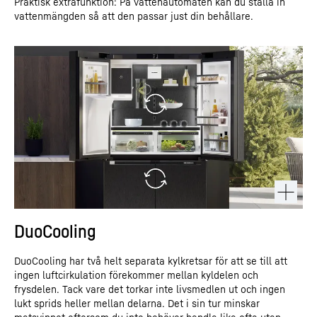
Praktisk extrafunktion: På vattenautomaten kan du ställa in
uppgiftsöverföringen till Google för denna video i enlighet med
vattenmängden så att den passar just din behållare.
artikel 6.1 a i GDPR. Om du i framtiden inte vill lämna ditt samtycke
till varje enskild YouTube-video för sig och vill kunna ladda dem
utan denna blockerare, kan du även välja ”Godkänn alltid
YouTube-videor” och därmed även samtycka till respektive
tillhörande uppgiftsöverföringar till Google för alla andra YouTube-
videor som du finner på vår webbplats i framtiden.
Du kan när som helst med framtida verkan återkalla samtycken
som du har lämnat och på så vis förhindra ytterligare överföring av
dina uppgifter. Det gör du genom att avmarkera respektive tjänst
under ”Diverse tjänster (valfritt)” i
inställningarna
(senare även
åtkomliga via ”Sekretessinställningar” i sidfoten på vår
webbplats).
Mer information finns i vår
dataskyddsinformation
och i Googles
*Google Ireland Limited, Gordon House, Barrow Street, Dublin 4,
integritetspolicy
.
Irland; moderbolag: Google LLC, 1600 Amphitheatre Parkway, Mountain View, CA 94043,
USA
** Observera: Den uppgiftsöverföring till USA som är kopplad till uppgiftsöverföringen
till Google sker på grundval av Europeiska kommissionens beslut om adekvat skyddsnivå
av den 10 juli 2023 (EU-U.S. Data Privacy Framework).
DuoCooling
DuoCooling har två helt separata kylkretsar för att se till att
ingen luftcirkulation förekommer mellan kyldelen och
frysdelen. Tack vare det torkar inte livsmedlen ut och ingen
lukt sprids heller mellan delarna. Det i sin tur minskar