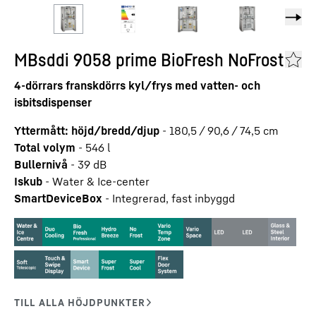
MBsddi 9058 prime BioFresh NoFrost
4-dörrars franskdörrs kyl/frys med vatten- och
isbitsdispenser
Yttermått: höjd/bredd/djup
-
180,5 / 90,6 / 74,5
cm
Total volym
-
546
l
Bullernivå
-
39
dB
Iskub
-
Water & Ice-center
SmartDeviceBox
-
Integrerad, fast inbyggd