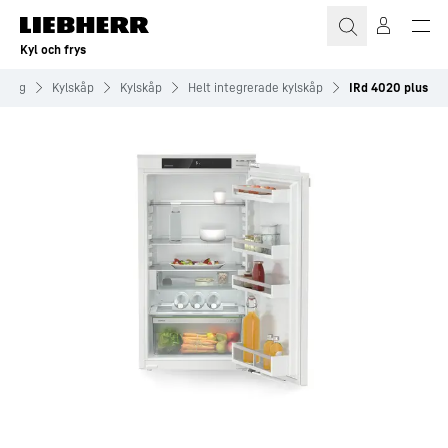
Kyl och frys
sning
Kylskåp
Kylskåp
Helt integrerade kylskåp
IRd 4020 plus