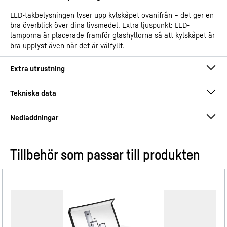
LED-takbelysningen lyser upp kylskåpet ovanifrån – det ger en
bra överblick över dina livsmedel. Extra ljuspunkt: LED-
lamporna är placerade framför glashyllorna så att kylskåpet är
bra upplyst även när det är välfyllt.
Tillbehör som passar till produkten
Driftsinstruktioner
Produktkategori
Integrerbart kylskåp med
EasyFresh
GTIN
4016803114314
VarioSafe