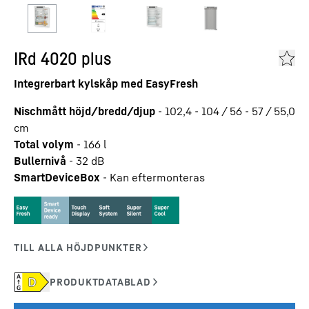
IRd 4020 plus
Integrerbart kylskåp med EasyFresh
Nischmått höjd/bredd/djup
-
102,4 - 104 / 56 - 57 / 55,0
cm
Total volym
-
166
l
Bullernivå
-
32
dB
SmartDeviceBox
-
Kan eftermonteras