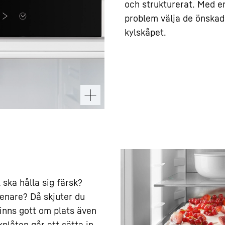
och strukturerat. Med e
problem välja de önskad
kylskåpet.
ska hålla sig färsk?
senare? Då skjuter du
 finns gott om plats även
kplåten går att sätta in