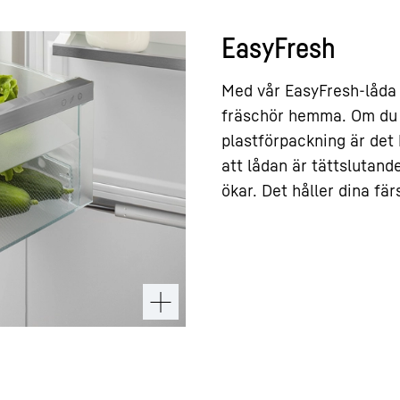
EasyFresh
Med vår EasyFresh-låda 
fräschör hemma. Om du 
plastförpackning är det 
att lådan är tättslutand
ökar. Det håller dina fär