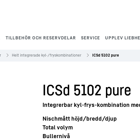
L
TILLBEHÖR OCH RESERVDELAR
SERVICE
UPPLEV LIEBH
r
Helt integrerade kyl-/fryskombinationer
ICSd 5102 pure
ICSd 5102 pure
Integrerbar kyl-frys-kombination m
Nischmått höjd/bredd/djup
Total volym
Bullernivå