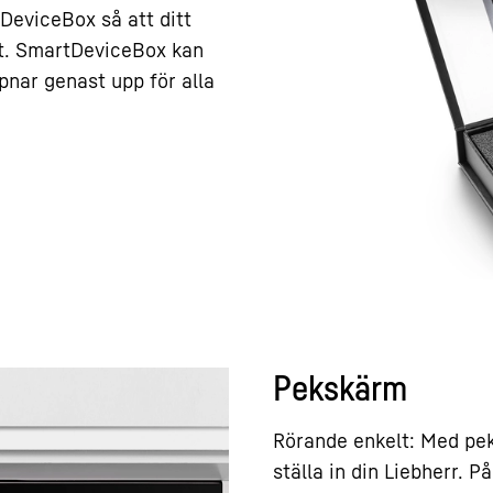
DeviceBox så att ditt
et. SmartDeviceBox kan
nar genast upp för alla
Pekskärm
Rörande enkelt: Med peks
ställa in din Liebherr. P