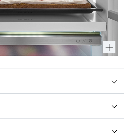
PowerCooling-system
Vill du vara säker på att kylan i kylskåpet är
jämnt fördelad? Då är PowerCooling-systemet
det du letar efter: En kraftfull och tystgående
fläkt fördelar den kalla luften jämnt och