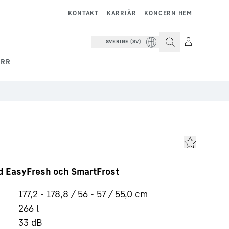
KONTAKT
KARRIÄR
KONCERN HEM
SVERIGE (SV)
ERR
ed EasyFresh och SmartFrost
177,2 - 178,8 / 56 - 57 / 55,0
cm
266
l
33
dB