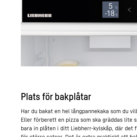
Plats för bakplåtar
Har du bakat en hel långpannekaka som du vill 
Eller förberett en pizza som ska gräddas lite 
bara in plåten i ditt Liebherr-kylskåp, där det
för större satser. Det är extra praktiskt att ba