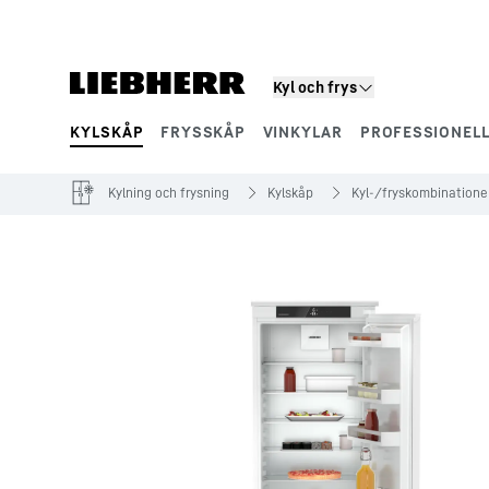
Kyl och frys
KYLSKÅP
FRYSSKÅP
VINKYLAR
PROFESSIONEL
Produktsegment
Kylning och frysning
Kylskåp
Kyl-/fryskombinatione