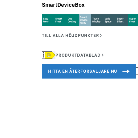
SmartDeviceBox
Karriärer på Liebherr