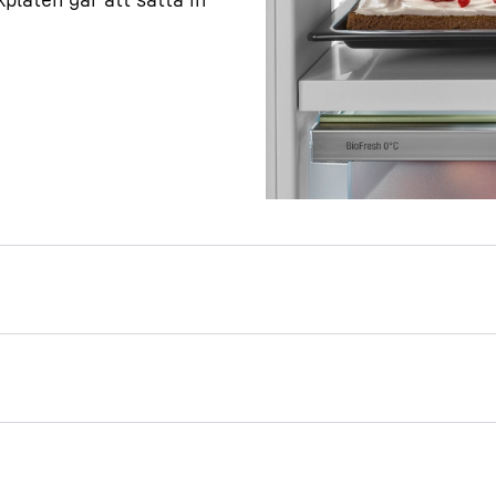
där du kan förvara en
r fram till
problem med din
t att du ibland behöver