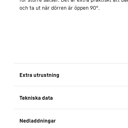
och ta ut när dörren är öppen 90°.
VarioSpace
Behöver du en plats 
glasstårta i flera lage
sommarfesten? Inga 
Liebherr-frys: den ve