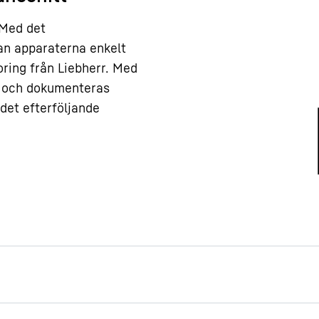
 Med det
an apparaterna enkelt
ring från Liebherr. Med
s och dokumenteras
det efterföljande
römavbrott