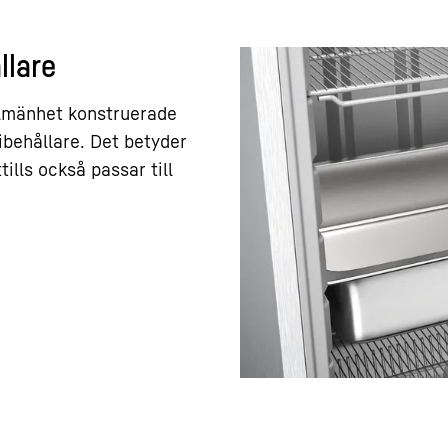
llare
llmänhet konstruerade
behållare. Det betyder
ills också passar till