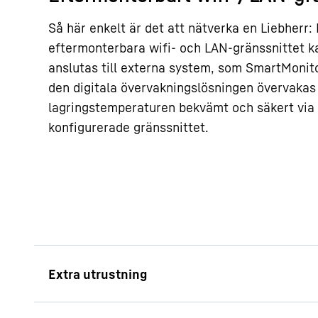
Så här enkelt är det att nätverka en Liebherr:
eftermonterbara wifi- och LAN-gränssnittet k
anslutas till externa system, som SmartMonito
den digitala övervakningslösningen övervaka
lagringstemperaturen bekvämt och säkert via 
konfigurerade gränssnittet.
Information om st