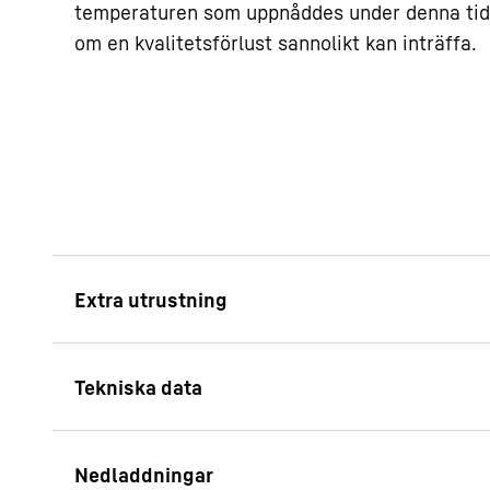
temperaturen som uppnåddes under denna tid.
om en kvalitetsförlust sannolikt kan inträffa.
Rensa informatio
All information om a
plats exakt när du be
varje Liebherr har sit