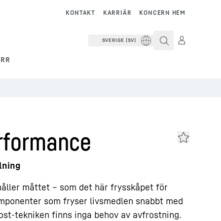
KONTAKT
KARRIÄR
KONCERN HEM
SVERIGE (SV)
ERR
rformance
lning
åller måttet – som det här frysskåpet för
mponenter som fryser livsmedlen snabbt med
ost-tekniken finns inga behov av avfrostning.