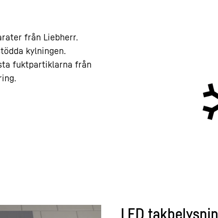
rater från Liebherr.
stödda kylningen.
sta fuktpartiklarna från
ring.
LED takbelysni