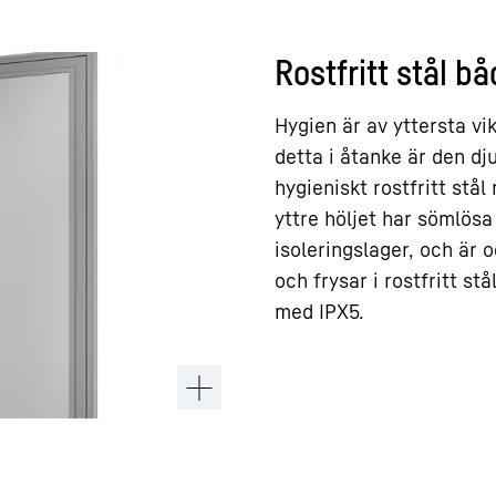
Rostfritt stål b
Hygien är av yttersta v
detta i åtanke är den dj
hygieniskt rostfritt stål
yttre höljet har sömlösa 
isoleringslager, och är 
och frysar i rostfritt st
med IPX5.