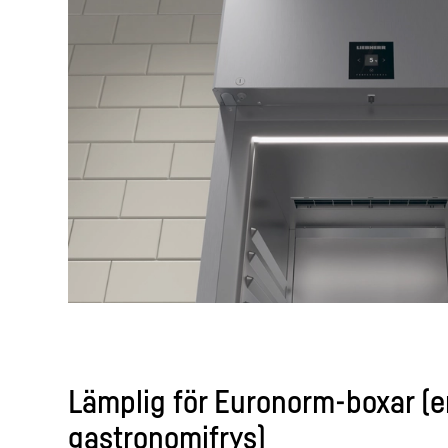
Lämplig för Euronorm-boxar (
gastronomifrys)