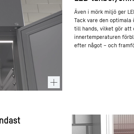
Även i mörk miljö ger LE
Tack vare den optimala 
till hands, vilket gör a
innertemperaturen förbli
efter något – och framfö
endast