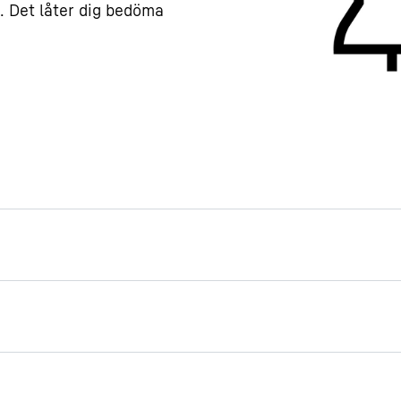
 Det låter dig bedöma
nen om apparaten
pparaten ska finnas på
höver den. Det är därför
t serie- och