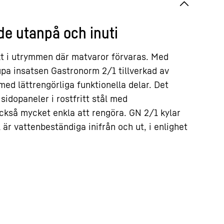
åde utanpå och inuti
ikt i utrymmen där matvaror förvaras. Med
upa insatsen Gastronorm 2/1 tillverkad av
 med lättrengörliga funktionella delar. Det
sidopaneler i rostfritt stål med
också mycket enkla att rengöra. GN 2/1 kylar
ål är vattenbeständiga inifrån och ut, i enlighet