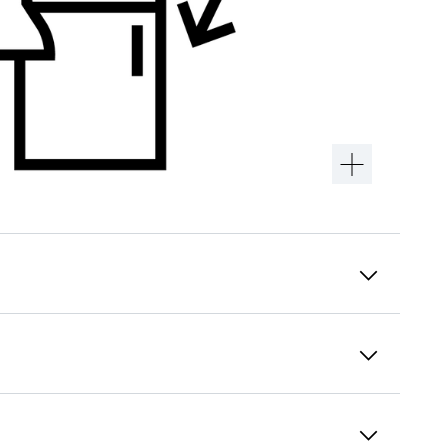
Överensstämmelse med DIN EN 60335
för apparatsäkerhet
Utöver den lagstadgade UKCA/CE-märkningen
utvärderas och testas alla