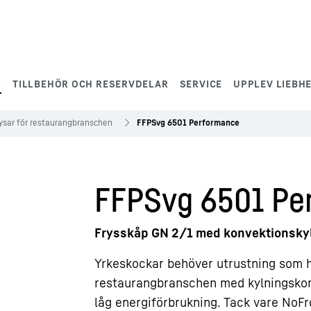
L
TILLBEHÖR OCH RESERVDELAR
SERVICE
UPPLEV LIEBH
ysar för restaurangbranschen
FFPSvg 6501 Performance
FFPSvg 6501 Pe
Frysskåp GN 2/1 med konvektionsky
Yrkeskockar behöver utrustning som h
restaurangbranschen med kylningsko
låg energiförbrukning. Tack vare NoFr