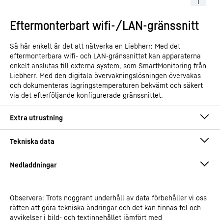
Eftermonterbart wifi-/LAN-gränssnitt
Så här enkelt är det att nätverka en Liebherr: Med det
eftermonterbara wifi- och LAN-gränssnittet kan apparaterna
enkelt anslutas till externa system, som SmartMonitoring från
Liebherr. Med den digitala övervakningslösningen övervakas
och dokumenteras lagringstemperaturen bekvämt och säkert
via det efterföljande konfigurerade gränssnittet.
Observera: Trots noggrant underhåll av data förbehåller vi oss
Driftsinstruktioner
rätten att göra tekniska ändringar och det kan finnas fel och
Produktkategori
Fristående frysskåp med
avvikelser i bild- och textinnehållet jämfört med