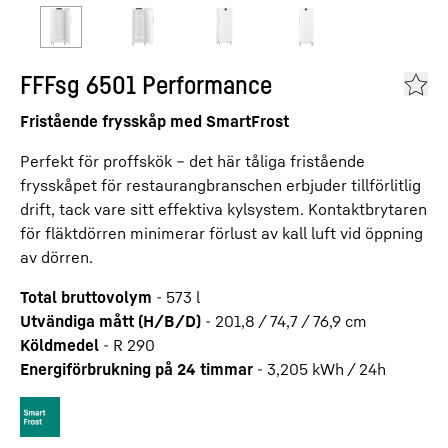
FFFsg 6501 Performance
Fristående frysskåp med SmartFrost
Perfekt för proffskök – det här tåliga fristående
frysskåpet för restaurangbranschen erbjuder tillförlitlig
drift, tack vare sitt effektiva kylsystem. Kontaktbrytaren
för fläktdörren minimerar förlust av kall luft vid öppning
av dörren.
Total bruttovolym
-
573
l
Utvändiga mått (H/B/D)
-
201,8 / 74,7 / 76,9
cm
Köldmedel
-
R 290
Energiförbrukning på 24 timmar
-
3,205
kWh / 24h