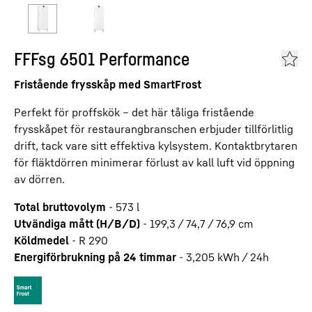
FFFsg 6501 Performance
Fristående frysskåp med SmartFrost
Perfekt för proffskök – det här tåliga fristående
frysskåpet för restaurangbranschen erbjuder tillförlitlig
drift, tack vare sitt effektiva kylsystem. Kontaktbrytaren
för fläktdörren minimerar förlust av kall luft vid öppning
av dörren.
Total bruttovolym
-
573
l
Utvändiga mått (H/B/D)
-
199,3 / 74,7 / 76,9
cm
Köldmedel
-
R 290
Energiförbrukning på 24 timmar
-
3,205
kWh / 24h