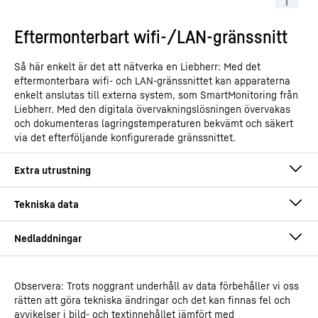
Eftermonterbart wifi-/LAN-gränssnitt
Så här enkelt är det att nätverka en Liebherr: Med det
eftermonterbara wifi- och LAN-gränssnittet kan apparaterna
enkelt anslutas till externa system, som SmartMonitoring från
Liebherr. Med den digitala övervakningslösningen övervakas
och dokumenteras lagringstemperaturen bekvämt och säkert
via det efterföljande konfigurerade gränssnittet.
Observera: Trots noggrant underhåll av data förbehåller vi oss
Driftsinstruktioner
rätten att göra tekniska ändringar och det kan finnas fel och
Produktkategori
Fristående frysskåp med
avvikelser i bild- och textinnehållet jämfört med