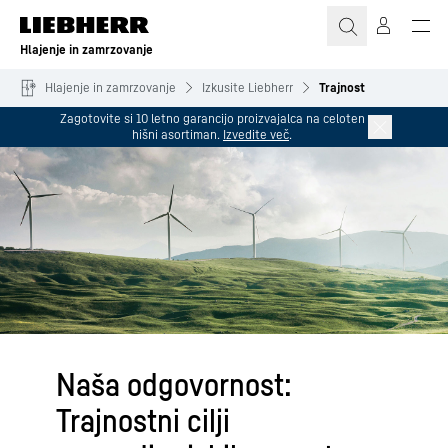
Hlajenje in zamrzovanje
Hlajenje in zamrzovanje
Izkusite Liebherr
Trajnost
Zagotovite si 10 letno garancijo proizvajalca na celoten
hišni asortiman.
Izvedite več
.
Naša odgovornost:
Trajnostni cilji