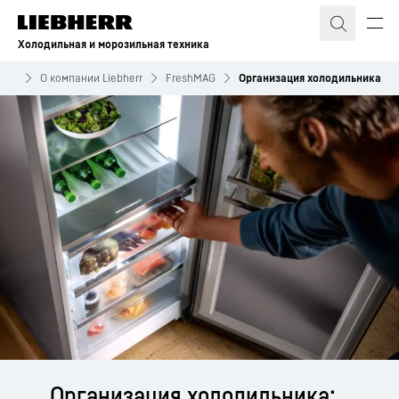
Холодильная и морозильная техника
ние
О компании Liebherr
FreshMAG
Организация холодильника
Организация холодильника: