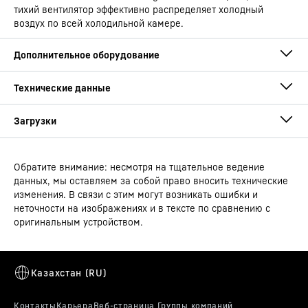
тихий вентилятор эффективно распределяет холодный
воздух по всей холодильной камере.
Обратите внимание: несмотря на тщательное ведение
Руководство по эксплуатации
данных, мы оставляем за собой право вносить технические
Тип устройства
Холодильный шкаф с
изменения. В связи с этим могут возникать ошибки и
EasyFresh
неточности на изображениях и в тексте по сравнению с
оригинальным устройством.
Штрих-код
4016803130550
SuperSilent
Сбытовый номер артикула
Габаритный чертеж
091515251
Тссссс — слушайте внимательно: ваш Liebherr