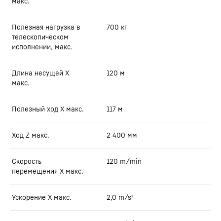
макс.
Полезная нагрузка в
700
кг
телескопическом
исполнении, макс.
Длина несущей X
120
м
макс.
Полезный ход X макс.
117
м
Ход Z макс.
2 400
мм
Скорость
120
m/min
перемещения X макс.
Ускорение X макс.
2,0
m/s²