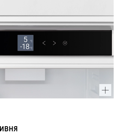
тивня