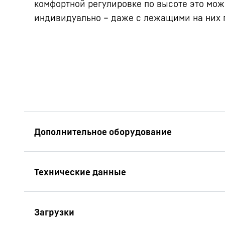
комфортной регулировке по высоте это мож
индивидуально – даже с лежащими на них 
Сейф EasyFresh с
выдвижным ящи
Благодаря встроен
ограничителем выд
сможете выдвинуть 