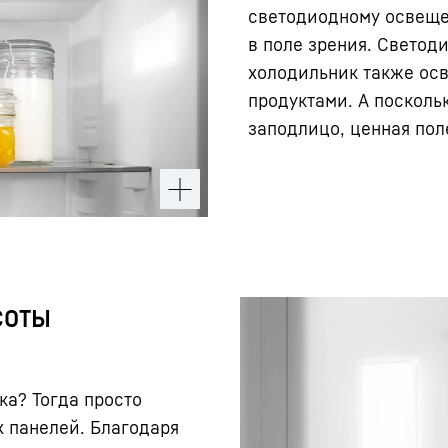
светодиодному освеще
в поле зрения. Светод
холодильник также ос
продуктами. А посколь
заподлицо, ценная пол
соты
ка? Тогда просто
х панелей. Благодаря