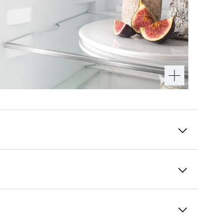
Морозильная камера "4 звезды"
В морозильной камере "4 звезды" можно
замораживать и длительно хранить свежие
продукты питания. Благодаря температуре
-18°C и ниже в продуктах сохраняются