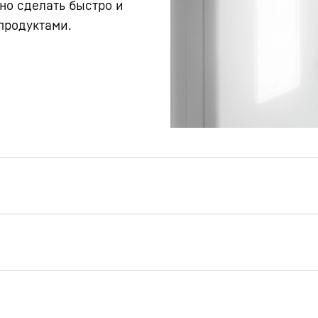
но сделать быстро и
продуктами.
о встроенным
ком
ным направляющим с
вижения Вы очень легко
и задвинуть контейнер