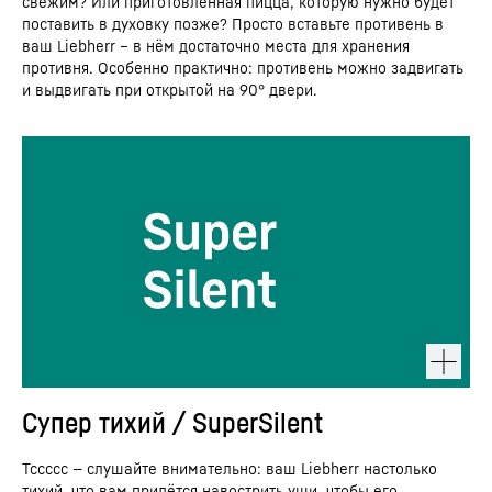
свежим? Или приготовленная пицца, которую нужно будет
поставить в духовку позже? Просто вставьте противень в
ваш Liebherr – в нём достаточно места для хранения
противня. Особенно практично: противень можно задвигать
и выдвигать при открытой на 90° двери.
Супер тихий / SuperSilent
Тссссс — слушайте внимательно: ваш Liebherr настолько
тихий, что вам придётся навострить уши, чтобы его