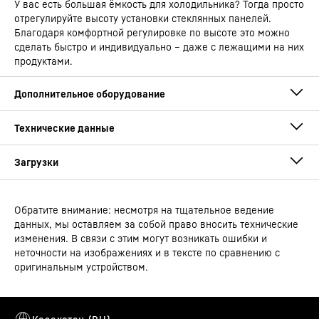
У вас есть большая ёмкость для холодильника? Тогда просто
отрегулируйте высоту установки стеклянных панелей.
Благодаря комфортной регулировке по высоте это можно
сделать быстро и индивидуально – даже с лежащими на них
продуктами.
Обратите внимание: несмотря на тщательное ведение
Руководство по эксплуатации
данных, мы оставляем за собой право вносить технические
Тип устройства
Встраиваемый холодильник
изменения. В связи с этим могут возникать ошибки и
с EasyFresh
неточности на изображениях и в тексте по сравнению с
оригинальным устройством.
Штрих-код
4016803116011
Сейф EasyFresh со встроенным выдвижным