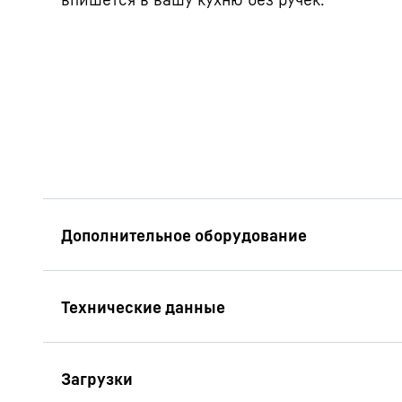
InteriorFit
Наши холодильники
любой минималисти
идеально вписываю
см. Выступает толь