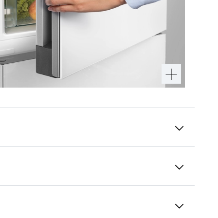
Система PowerCooling
Хотите быть уверены, что холод почти
равномерно распределён по вашему
холодильному аппарату? За это отвечает
система PowerCooling: такой же мощный,