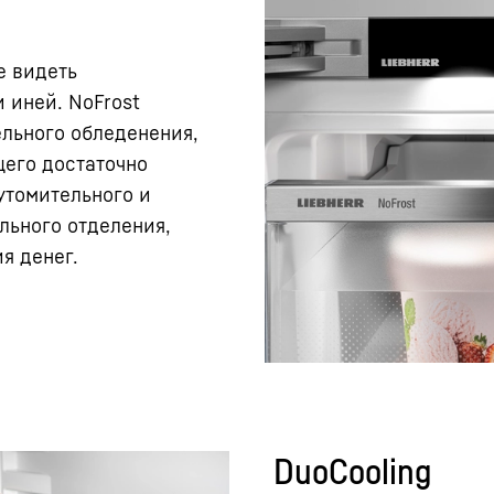
е видеть
 иней. NoFrost
льного обледенения,
щего достаточно
 утомительного и
ьного отделения,
я денег.
DuoCooling