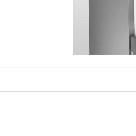
 прекрасно дополнят
чный дизайн кухни: они
тся в нишу глубиной 60
ко дверь, обеспечивая