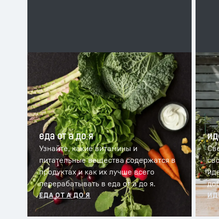
еда от а до я
ид
Узнайте, какие витамины и
Св
питательные вещества содержатся в
св
продуктах и как их лучше всего
иде
перерабатывать в еда от а до я.
доб