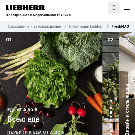
Холодильная и морозильная техника
Охлаждение и замораживание
О компании Liebherr
FreshMAG
01
02
03
Дизайн и стиль жизни
Идеи свежести
Еда от А до Я
Все о еде