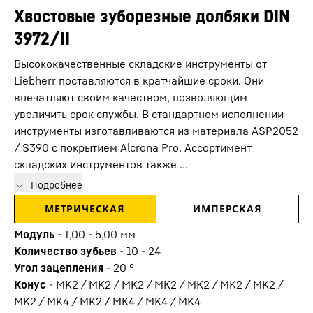
Хвостовые зуборезные долбяки DIN
3972/II
Высококачественные складские инструменты от
Liebherr поставляются в кратчайшие сроки. Они
впечатляют своим качеством, позволяющим
увеличить срок службы. В стандартном исполнении
инструменты изготавливаются из материала ASP2052
/ S390 с покрытием Alcrona Pro. Ассортимент
складских инструментов также ...
Подробнее
МЕТРИЧЕСКАЯ
ИМПЕРСКАЯ
Модуль
-
1,00 - 5,00
мм
Количество зубьев
-
10 - 24
Угол зацепления
-
20
°
Конус
-
MK2 / MK2 / MK2 / MK2 / MK2 / MK2 / MK2 /
MK2 / MK4 / MK2 / MK4 / MK4 / MK4