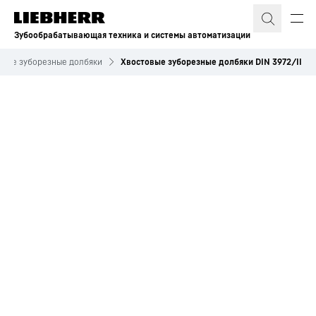
Зубообрабатывающая техника и системы автоматизации
овые зуборезные долбяки
Хвостовые зуборезные долбяки DIN 3972/II