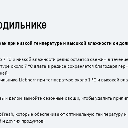
одильнике
 как при низкой температуре и высокой влажности он дол
 7 °C и низкой влажности редис остается свежим в течение
атуре около 7 °C влага в редисе сохраняется благодаря ге
ней.
льника Liebherr при температуре около 1 °C и высокой вл
ервым делом вымойте сезонные овощи, чтобы удалить прили
oFresh
, которые обеспечивают оптимальную температуру и
 и других продуктов: