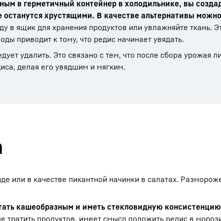
жным в герметичный контейнер в холодильнике, вы созда
е останутся хрустящими. В качестве альтернативы можно
у в ящик для хранения продуктов или увлажняйте ткань. Э
оды приводит к тому, что редис начинает увядать.
дует удалить. Это связано с тем, что после сбора урожая л
иса, делая его увядшим и мягким.
а
де или в качестве пикантной начинки в салатах. Разморож
тать кашеобразным и иметь стекловидную консистенцию
 тратить продуктов, имеет смысл положить редис в мороз