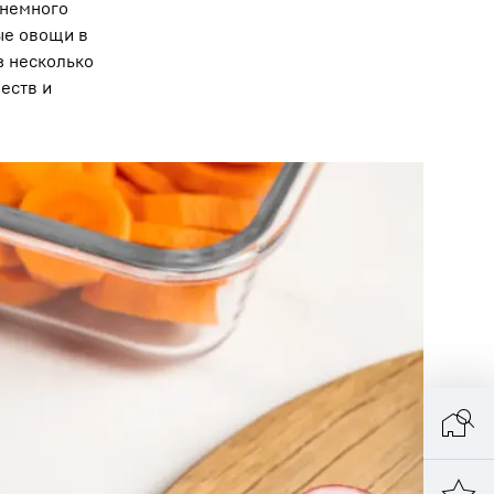
 немного
ые овощи в
з несколько
еств и