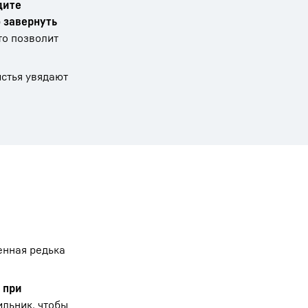
дите
 завернуть
то позволит
истья увядают
енная редька
 при
ильник, чтобы