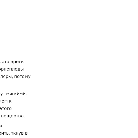
 это время
корнеплоды
пляры, потому
нут мягкими.
ием к
этого
 вещества.
и
ить, ткнув в