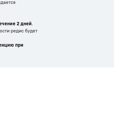
здается
ечение 2 дней
.
ости редис будет
енцию при