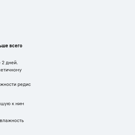
ьше всего
 2 дней.
рметичному
ажности редис
пшую к ним
 влажность