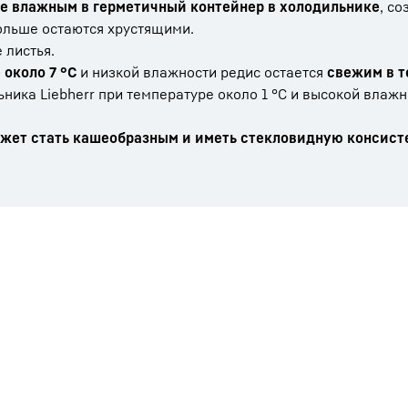
еще влажным в герметичный контейнер в холодильнике
, со
ольше остаются хрустящими.
 листья.
около 7 °C
и низкой влажности редис остается
свежим в т
ника Liebherr при температуре около 1 °C и высокой влажн
жет стать кашеобразным и иметь стекловидную консист