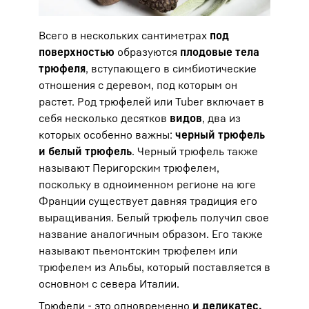
Всего в нескольких сантиметрах
под
поверхностью
образуются
плодовые тела
трюфеля
, вступающего в симбиотические
отношения с деревом, под которым он
растет. Род трюфелей или Tuber включает в
себя несколько десятков
видов
, два из
которых особенно важны:
черный трюфель
и белый трюфель
. Черный трюфель также
называют Перигорским трюфелем,
поскольку в одноименном регионе на юге
Франции существует давняя традиция его
выращивания. Белый трюфель получил свое
название аналогичным образом. Его также
называют пьемонтским трюфелем или
трюфелем из Альбы, который поставляется в
основном с севера Италии.
Трюфели - это одновременно
и деликатес,