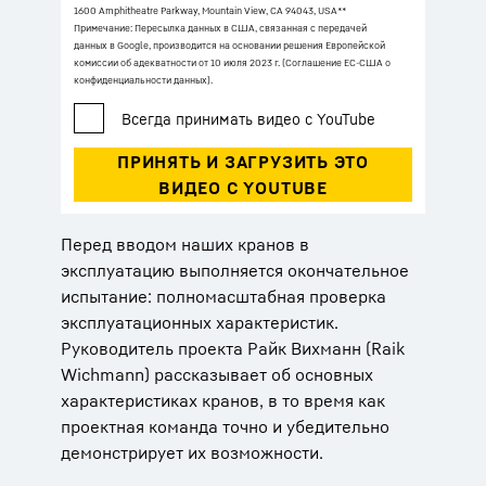
1600 Amphitheatre Parkway, Mountain View, CA 94043, USA
**
Примечание: Пересылка данных в США, связанная с передачей
данных в Google, производится на основании решения Европейской
комиссии об адекватности от 10 июля 2023 г. (Соглашение ЕС-США о
конфиденциальности данных).
Перед вводом наших кранов в
эксплуатацию выполняется окончательное
испытание: полномасштабная проверка
эксплуатационных характеристик.
Руководитель проекта Райк Вихманн (Raik
Wichmann) рассказывает об основных
характеристиках кранов, в то время как
проектная команда точно и убедительно
демонстрирует их возможности.