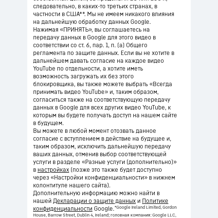
следовательно, в каких-то третьих странах, в
частности в США**. Мы не имеем никакого влияния
на дальнейшую обработку данных Google.
Нажимая «ПРИНЯТЬ», вы соглашаетесь на
передачу данных в Google для этого видео в
соответствии со ст. 6, пар. 1, п. (а) Общего
регламента по защите данных. Если вы не хотите в
дальнейшем давать согласие на каждое видео
YouTube по отдельности, а хотите иметь
возможность загружать их без этого
блокировщика, вы также можете выбрать «Всегда
принимать видео YouTube» и, таким образом,
согласиться также на соответствующую передачу
данных в Google для всех других видео YouTube, к
которым вы будете получать доступ на нашем сайте
в будущем.
Вы можете в любой момент отозвать данное
согласие с вступлением в действие на будущее и,
таким образом, исключить дальнейшую передачу
ваших данных, отменив выбор соответствующей
услуги в разделе «Разные услуги (дополнительно)»
в
настройках
(позже это также будет доступно
через «Настройки конфиденциальности» в нижнем
колонтитуле нашего сайта).
Дополнительную информацию можно найти в
нашей
Декларации о защите данных
и
Политике
*Google Ireland Limited, Gordon
конфиденциальности
Google.
House, Barrow Street, Dublin 4, Ireland; головная компания: Google LLC,