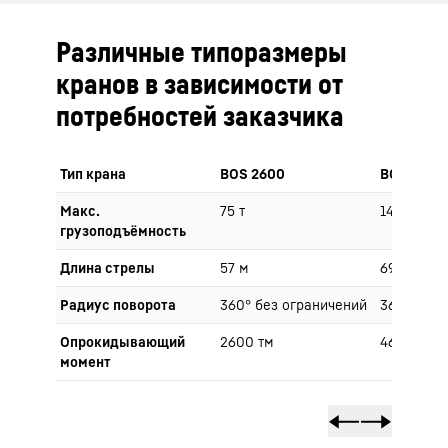
Различные типоразмеры
кранов в зависимости от
потребностей заказчика
Тип крана
BOS 2600
BOS 4600
Макс.
75 т
140 т
грузоподъёмность
Длина стрелы
57 м
69 м
Радиус поворота
360° без ограничений
360° без 
Опрокидывающий
2600 тм
4600 тм
момент