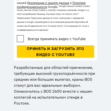
нашей
Декларации о защите данных
и
Политике
*Google Ireland Limited, Gordon
конфиденциальности
Google.
House, Barrow Street, Dublin 4, Ireland; головная компания: Google LLC,
1600 Amphitheatre Parkway, Mountain View, CA 94043, USA
**
Примечание: Пересылка данных в США, связанная с передачей
данных в Google, производится на основании решения Европейской
комиссии об адекватности от 10 июля 2023 г. (Соглашение ЕС-США о
конфиденциальности данных).
Разработанные для областей применения,
требующих высокой грузоподъёмности при
средних или больших вылетах, краны BOS
станут для вас идеальным выбором.
Ознакомьтесь с BOS 2600 вместе с нашим
коллегой на испытательном стенде в
Ростоке.