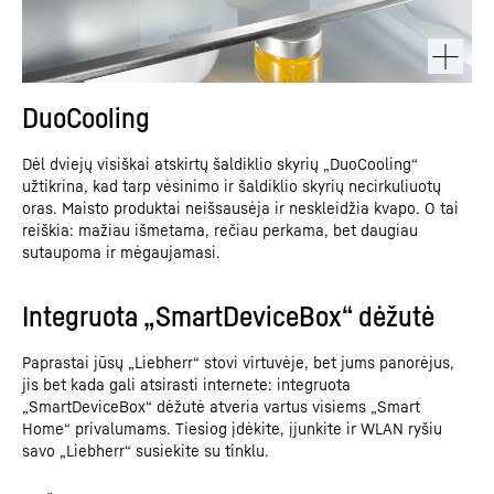
DuoCooling
Dėl dviejų visiškai atskirtų šaldiklio skyrių „DuoCooling“
užtikrina, kad tarp vėsinimo ir šaldiklio skyrių necirkuliuotų
oras. Maisto produktai neišsausėja ir neskleidžia kvapo. O tai
reiškia: mažiau išmetama, rečiau perkama, bet daugiau
sutaupoma ir mėgaujamasi.
Integruota „SmartDeviceBox“ dėžutė
Paprastai jūsų „Liebherr“ stovi virtuvėje, bet jums panorėjus,
jis bet kada gali atsirasti internete: integruota
„SmartDeviceBox“ dėžutė atveria vartus visiems „Smart
Home“ privalumams. Tiesiog įdėkite, įjunkite ir WLAN ryšiu
savo „Liebherr“ susiekite su tinklu.