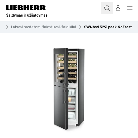
Šaldymas ir užšaldymas
ai
Laisvai pastatomi šaldytuvai-šaldikliai
SWNbsd 529i peak NoFrost