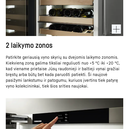
2 laikymo zonos
Patirkite geriausią vyno skyrių su dvejomis laikymo zonomis.
Kiekvieną zoną galima tiksliai reguliuoti nuo +5 °C iki +20 °C,
kad viename prietaise Jūsų raudonieji ir baltieji vynai gražiai
bręstų arba būtų bet kada paruošti patiekti. Ši naujovė
pasižymi lankstumu ir patogumu, kuriuos įvertins tiek patyrę
vyno kolekcininkai, tiek šios srities naujokai.