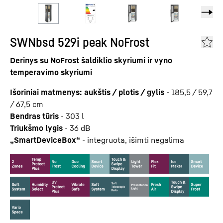
SWNbsd 529i peak NoFrost
Derinys su NoFrost šaldiklio skyriumi ir vyno
temperavimo skyriumi
Išoriniai matmenys: aukštis / plotis / gylis
-
185,5 / 59,7
/ 67,5
cm
Bendras tūris
-
303
l
Triukšmo lygis
-
36
dB
„SmartDeviceBox“
-
integruota, išimti negalima