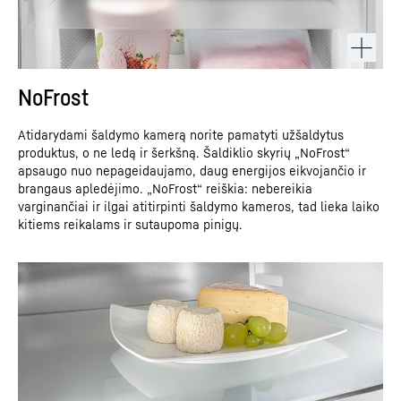
NoFrost
Atidarydami šaldymo kamerą norite pamatyti užšaldytus
produktus, o ne ledą ir šerkšną. Šaldiklio skyrių „NoFrost“
apsaugo nuo nepageidaujamo, daug energijos eikvojančio ir
brangaus apledėjimo. „NoFrost“ reiškia: nebereikia
varginančiai ir ilgai atitirpinti šaldymo kameros, tad lieka laiko
kitiems reikalams ir sutaupoma pinigų.