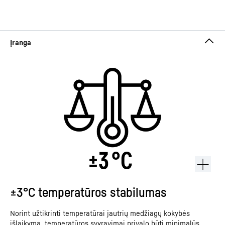
±3°C temperatūros stabilumas
Norint užtikrinti temperatūrai jautrių medžiagų kokybės
išlaikymą, temperatūros svyravimai privalo būti minimalūs.