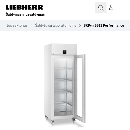
Šaldymas ir užšaldymas
veikatos sektorius
Šaldytuvai laboratorijoms
SRPvg 6511 Performance