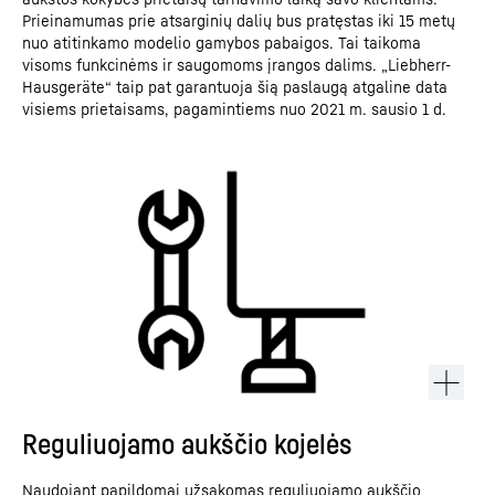
Prieinamumas prie atsarginių dalių bus pratęstas iki 15 metų
nuo atitinkamo modelio gamybos pabaigos. Tai taikoma
visoms funkcinėms ir saugomoms įrangos dalims. „Liebherr-
Hausgeräte“ taip pat garantuoja šią paslaugą atgaline data
visiems prietaisams, pagamintiems nuo 2021 m. sausio 1 d.
Reguliuojamo aukščio kojelės
Naudojant papildomai užsakomas reguliuojamo aukščio