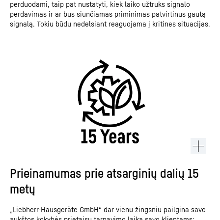
perduodami, taip pat nustatyti, kiek laiko užtruks signalo
perdavimas ir ar bus siunčiamas priminimas patvirtinus gautą
signalą. Tokiu būdu nedelsiant reaguojama į kritines situacijas.
Prieinamumas prie atsarginių dalių 15
metų
„Liebherr-Hausgeräte GmbH“ dar vienu žingsniu pailgina savo
aukštos kokybės prietaisų tarnavimo laiką savo klientams: