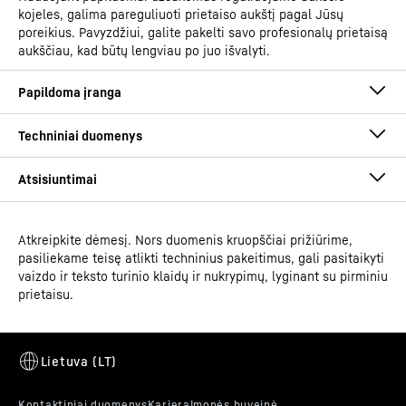
kojeles, galima pareguliuoti prietaiso aukštį pagal Jūsų
poreikius. Pavyzdžiui, galite pakelti savo profesionalų prietaisą
aukščiau, kad būtų lengviau po juo išvalyti.
Atkreipkite dėmesį. Nors duomenis kruopščiai prižiūrime,
Eksploatacijos instrukcija
pasiliekame teisę atlikti techninius pakeitimus, gali pasitaikyti
Gaminių grupė
Laboratorijos šaldytuvas su
vaizdo ir teksto turinio klaidų ir nukrypimų, lyginant su pirminiu
šaldymo cirkuliuojančiu oru
prietaisu.
sistema
Klasifikacija
Performance
Bandomasis perspėjimo signalas
Eskizas su matmenimis
GTIN
9005382248935
Perspėjimo signalas yra naudingas tik tuo atveju, kai jis