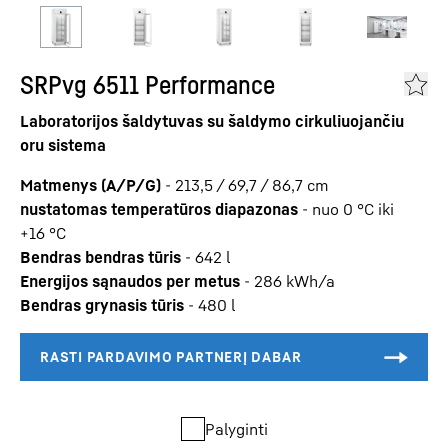
SRPvg 6511 Performance
Laboratorijos šaldytuvas su šaldymo cirkuliuojančiu
oru sistema
Matmenys (A/P/G)
-
213,5 / 69,7 / 86,7
cm
nustatomas temperatūros diapazonas
-
nuo 0 °C iki
+16 °C
Bendras bendras tūris
-
642
l
Energijos sąnaudos per metus
-
286
kWh/a
Bendras grynasis tūris
-
480
l
Palyginti