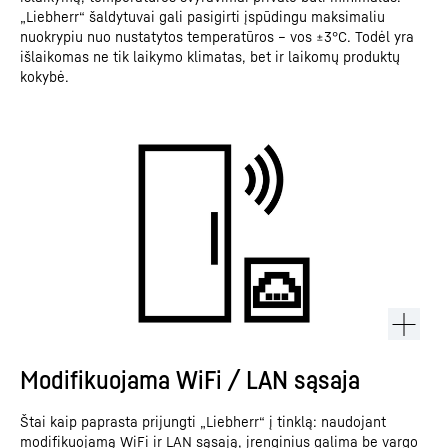
„Liebherr“ šaldytuvai gali pasigirti įspūdingu maksimaliu
nuokrypiu nuo nustatytos temperatūros – vos ±3°C. Todėl yra
išlaikomas ne tik laikymo klimatas, bet ir laikomų produktų
kokybė.
Modifikuojama WiFi / LAN sąsaja
Štai kaip paprasta prijungti „Liebherr“ į tinklą: naudojant
modifikuojamą WiFi ir LAN sąsają, įrenginius galima be vargo