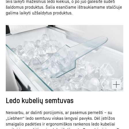
leis laikyti mažesnius ledo kiekius, o po juo galėsite sudėti
šaldomus produktus. Šalia esančiame ištraukiamame stalčiuje
galima laikyti užšaldytus produktus.
Ledo kubelių semtuvas
Nesvarbu, ar dalinti porcijomis, ar pasėmus pernešti – su
„Liebherr“ ledo semtuvu viskas lengvai pavyks. Dėl įstrižos
smaigalio padėties ir ergonomiškos rankenos ledo kubeliai