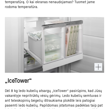
temperatūrą. O kai ekranas nenaudojamas? Tuomet jame
rodoma temperatūra.
„IceTower“
Dėl 8 kg ledo kubelių atsargų „IceTower“ pasirūpins, kad Jūsų
vakarėlyje nepritrūktų vėsių gėrimų. Ledo kubelių semtuvas ir
ant teleskopinių bėgelių ištraukiama plokštė leis patogiai
pasemti ledo kubelių. Papildomas įstatomas padėklas taip pat