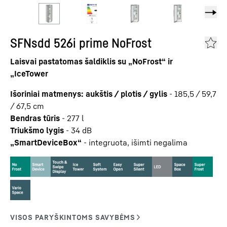
SFNsdd 526i prime NoFrost
Laisvai pastatomas šaldiklis su „NoFrost“ ir
„IceTower
Išoriniai matmenys: aukštis / plotis / gylis
-
185,5 / 59,7
/ 67,5
cm
Bendras tūris
-
277
l
Triukšmo lygis
-
34
dB
„SmartDeviceBox“
-
integruota, išimti negalima