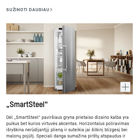
„SmartSteel“
Dėl „SmartSteel“ paviršiaus gryna prietaiso dizaino kalba yra
puikus bet kurios virtuvės akcentas. Horizontalus poliravimas
išryškina nerūdijantįjį plieną ir suteikia jai šilkinį blizgesį bei
malonų pojūtį. Speciali danga sumažina pirštų atspaudus ir