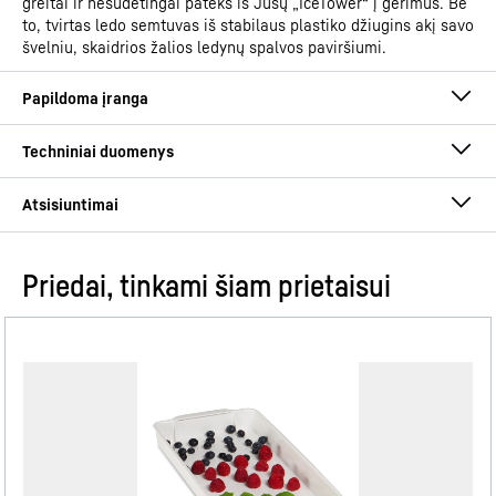
greitai ir nesudėtingai pateks iš Jūsų „IceTower“ į gėrimus. Be
to, tvirtas ledo semtuvas iš stabilaus plastiko džiugins akį savo
švelniu, skaidrios žalios ledynų spalvos paviršiumi.
Priedai, tinkami šiam prietaisui
Eksploatacijos instrukcija
Gaminių grupė
Laisvai pastatomas šaldiklis
su „NoFrost“ ir „IceTower
GTIN
4016803131991
SoftSystem
Realizuojamos prekės
Montavimo / instaliavimo vadovas
995496151
numeris
Yra daug progų – nuo pusryčių iki užkandžiavimo naktį –