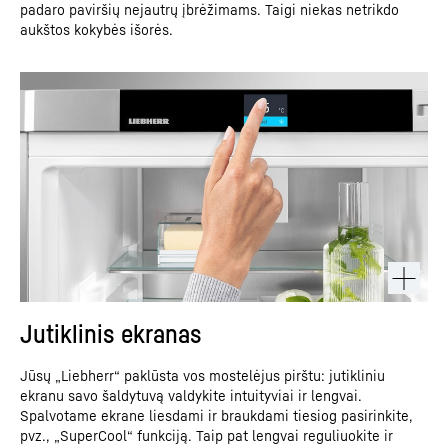
padaro paviršių nejautrų įbrėžimams. Taigi niekas netrikdo
aukštos kokybės išorės.
Jutiklinis ekranas
Jūsų „Liebherr“ paklūsta vos mostelėjus pirštu: jutikliniu
ekranu savo šaldytuvą valdykite intuityviai ir lengvai.
Spalvotame ekrane liesdami ir braukdami tiesiog pasirinkite,
pvz., „SuperCool“ funkciją. Taip pat lengvai reguliuokite ir