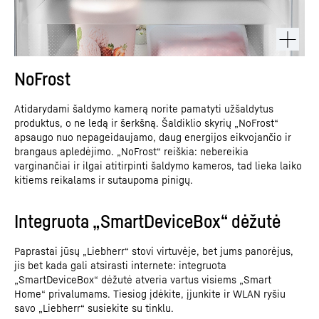
NoFrost
Atidarydami šaldymo kamerą norite pamatyti užšaldytus
produktus, o ne ledą ir šerkšną. Šaldiklio skyrių „NoFrost“
apsaugo nuo nepageidaujamo, daug energijos eikvojančio ir
brangaus apledėjimo. „NoFrost“ reiškia: nebereikia
varginančiai ir ilgai atitirpinti šaldymo kameros, tad lieka laiko
kitiems reikalams ir sutaupoma pinigų.
Integruota „SmartDeviceBox“ dėžutė
Paprastai jūsų „Liebherr“ stovi virtuvėje, bet jums panorėjus,
jis bet kada gali atsirasti internete: integruota
„SmartDeviceBox“ dėžutė atveria vartus visiems „Smart
Home“ privalumams. Tiesiog įdėkite, įjunkite ir WLAN ryšiu
savo „Liebherr“ susiekite su tinklu.