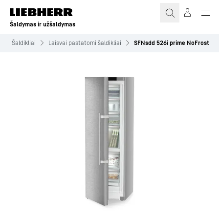
Šaldymas ir užšaldymas
Šaldikliai
Laisvai pastatomi šaldikliai
SFNsdd 526i prime NoFrost