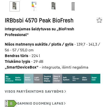
IRBbsbi 4570 Peak BioFresh
Integruojamas šaldytuvas su „BioFresh
Professional“
Nišos matmenys aukštis / plotis / gylis
-
139,7 - 141,3 /
56 - 57 / 55,0
cm
Bendras tūris
-
224
l
Triukšmo lygis
-
29
dB
„SmartDeviceBox“
-
integruota, išimti negalima