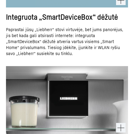
Integruota „SmartDeviceBox“ dėžutė
Paprastai jūsų „Liebherr“ stovi virtuvėje, bet jums panorėjus,
jis bet kada gali atsirasti internete: integruota
„SmartDeviceBox“ dėžutė atveria vartus visiems „Smart
Home“ privalumams. Tiesiog įdėkite, įjunkite ir WLAN ryšiu
savo „Liebherr“ susiekite su tinklu.