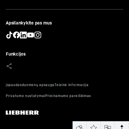
Apsilankykite pas mus
Funkcijos
„BlackSteel“ apvadai
Dėl stilingų juodo nerūdijančio plieno „BlackSteel“
apvadų šis „Liebherr“ šaldiklis puikiai dera su Jūsų
tamsios virtuvės dizainu. Dėl specialios dangos nuo
pirštų atspaudų apdailos juostelės yra atsparios pirštų
atspaudams – todėl graži išvaizda išlieka net
kasdieniame gyvenime.