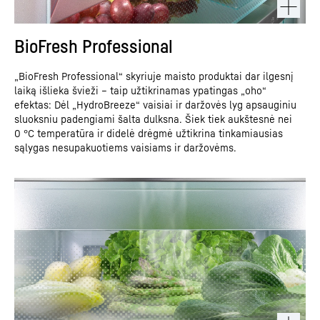
BioFresh Professional
„BioFresh Professional“ skyriuje maisto produktai dar ilgesnį
laiką išlieka švieži – taip užtikrinamas ypatingas „oho“
efektas: Dėl „HydroBreeze“ vaisiai ir daržovės lyg apsauginiu
sluoksniu padengiami šalta dulksna. Šiek tiek aukštesnė nei
0 °C temperatūra ir didelė drėgmė užtikrina tinkamiausias
sąlygas nesupakuotiems vaisiams ir daržovėms.