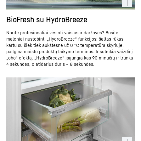
BioFresh su HydroBreeze
Norite profesionaliai vėsinti vaisius ir daržoves? Būsite
maloniai nustebinti „HydroBreeze“ funkcijos: šaltas rūkas
kartu su šiek tiek aukštesne už 0 °C temperatūra skyriuje,
pailgina maisto produktų laikymo terminus. Ir suteikia vaizdinį
„oho“ efektą. „HydroBreeze“ įsijungia kas 90 minučių ir trunka
4 sekundes, o atidarius duris – 8 sekundes.