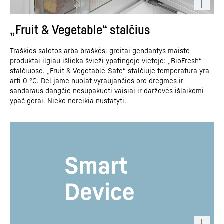
„Fruit & Vegetable“ stalčius
Traškios salotos arba braškės: greitai gendantys maisto
produktai ilgiau išlieka švieži ypatingoje vietoje: „BioFresh“
stalčiuose. „Fruit & Vegetable-Safe“ stalčiuje temperatūra yra
arti 0 °C. Dėl jame nuolat vyraujančios oro drėgmės ir
sandaraus dangčio nesupakuoti vaisiai ir daržovės išlaikomi
ypač gerai. Nieko nereikia nustatyti.