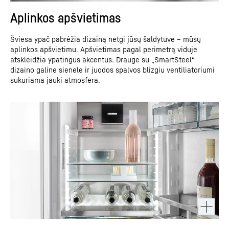
Aplinkos apšvietimas
Šviesa ypač pabrėžia dizainą netgi jūsų šaldytuve – mūsų
aplinkos apšvietimu. Apšvietimas pagal perimetrą viduje
atskleidžia ypatingus akcentus. Drauge su „SmartSteel“
dizaino galine sienele ir juodos spalvos blizgiu ventiliatoriumi
sukuriama jauki atmosfera.