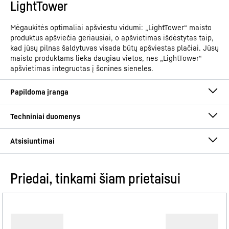
LightTower
Mėgaukitės optimaliai apšviestu vidumi: „LightTower“ maisto
produktus apšviečia geriausiai, o apšvietimas išdėstytas taip,
kad jūsų pilnas šaldytuvas visada būtų apšviestas plačiai. Jūsų
maisto produktams lieka daugiau vietos, nes „LightTower“
apšvietimas integruotas į šonines sieneles.
Priedai, tinkami šiam prietaisui
Eksploatacijos instrukcija
Gaminių grupė
Integruojamas šaldytuvas su
„BioFresh Professional“