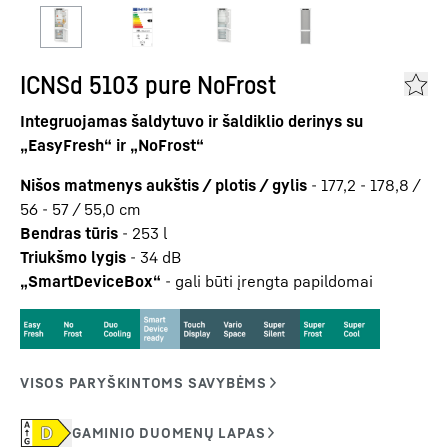
ICNSd 5103 pure NoFrost
Integruojamas šaldytuvo ir šaldiklio derinys su
„EasyFresh“ ir „NoFrost“
Nišos matmenys aukštis / plotis / gylis
-
177,2 - 178,8 /
56 - 57 / 55,0
cm
Bendras tūris
-
253
l
Triukšmo lygis
-
34
dB
„SmartDeviceBox“
-
gali būti įrengta papildomai