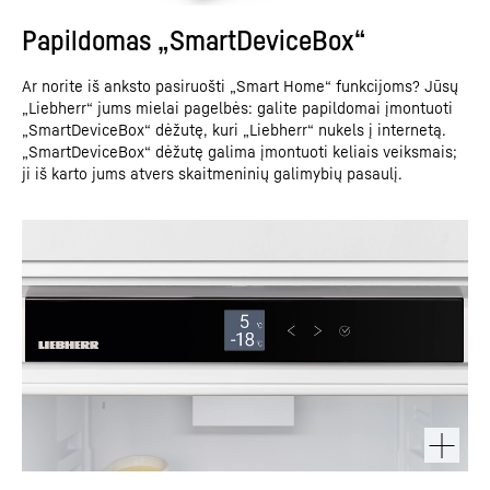
Papildomas „SmartDeviceBox“
Ar norite iš anksto pasiruošti „Smart Home“ funkcijoms? Jūsų
„Liebherr“ jums mielai pagelbės: galite papildomai įmontuoti
„SmartDeviceBox“ dėžutę, kuri „Liebherr“ nukels į internetą.
„SmartDeviceBox“ dėžutę galima įmontuoti keliais veiksmais;
ji iš karto jums atvers skaitmeninių galimybių pasaulį.