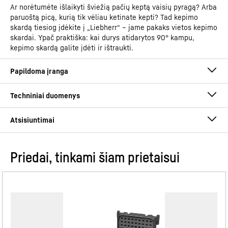
Ar norėtumėte išlaikyti šviežią pačių keptą vaisių pyragą? Arba
paruoštą picą, kurią tik vėliau ketinate kepti? Tad kepimo
skardą tiesiog įdėkite į „Liebherr“ – jame pakaks vietos kepimo
skardai. Ypač praktiška: kai durys atidarytos 90° kampu,
kepimo skardą galite įdėti ir ištraukti.
Priedai, tinkami šiam prietaisui
Eksploatacijos instrukcija
Gaminių grupė
Integruojamas šaldytuvo ir
šaldiklio derinys su
„EasyFresh“ ir „NoFrost“
GTIN
4016803117230
„VarioSpace“