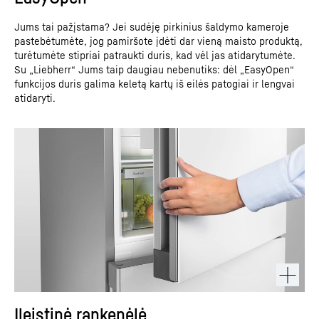
Jums tai pažįstama? Jei sudėję pirkinius šaldymo kameroje
pastebėtumėte, jog pamiršote įdėti dar vieną maisto produktą,
turėtumėte stipriai patraukti duris, kad vėl jas atidarytumėte.
Su „Liebherr“ Jums taip daugiau nebenutiks: dėl „EasyOpen“
funkcijos duris galima keletą kartų iš eilės patogiai ir lengvai
atidaryti.
Įleistinė rankenėlė