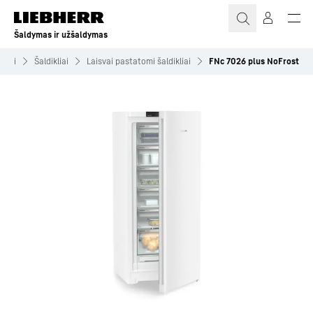
Šaldymas ir užšaldymas
kliai
Šaldikliai
Laisvai pastatomi šaldikliai
FNc 7026 plus NoFrost