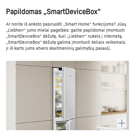
Papildomas „SmartDeviceBox“
Ar norite iš anksto pasiruošti „Smart Home“ funkcijoms? Jūsų
„Liebherr“ jums mielai pagelbės: galite papildomai įmontuoti
„SmartDeviceBox“ dėžutę, kuri „Liebherr“ nukels į internetą.
„SmartDeviceBox“ dėžutę galima įmontuoti keliais veiksmais;
ji iš karto jums atvers skaitmeninių galimybių pasaulį.