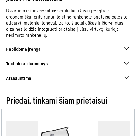
Išskirtinis ir funkcionalus: vertikaliai ištisai įrengta ir
ergonomiškai pritvirtinta įleistine rankenėle prietaisą galėsite
atidaryti maloniai lengvai. Be to, šiuolaikiškas ir išgrynintas
dizainas leidžia integruoti prietaisą į Jūsų virtuvę, kurioje
nesimato rankenėlių.
Priedai, tinkami šiam prietaisui
Eksploatacijos instrukcija
Gaminių grupė
Laisvai pastatomas šaldiklis
su „NoFrost“
GTIN
4016803131618