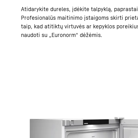
Atidarykite dureles, įdėkite talpyklą, paprastai
Profesionalūs maitinimo įstaigoms skirti prieta
taip, kad atitiktų virtuvės ar kepyklos poreiki
naudoti su „Euronorm“ dėžėmis.