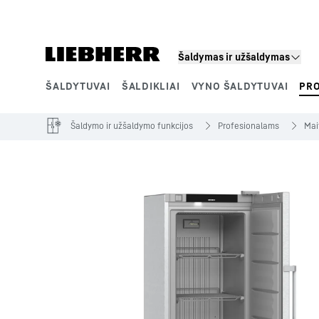
Šaldymas ir užšaldymas
ŠALDYTUVAI
ŠALDIKLIAI
VYNO ŠALDYTUVAI
PR
Gaminių segmentai
Šaldymo ir užšaldymo funkcijos
Profesionalams
Mai