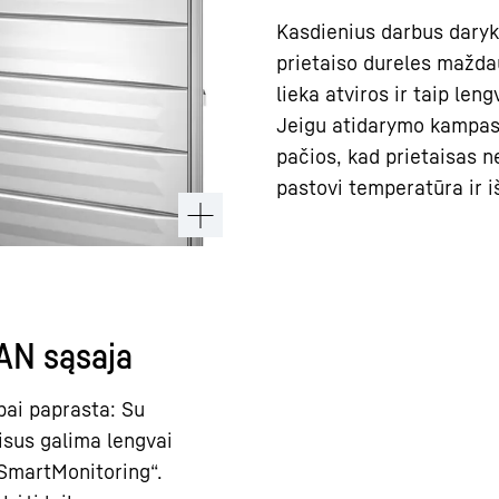
Kasdienius darbus daryki
prietaiso dureles mažda
lieka atviros ir taip leng
Jeigu atidarymo kampas
pačios, kad prietaisas n
pastovi temperatūra ir 
LAN sąsaja
abai paprasta: Su
isus galima lengvai
r SmartMonitoring“.