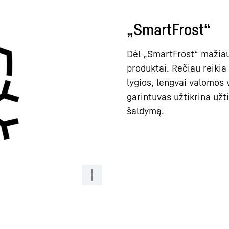
„SmartFrost“
Dėl „SmartFrost“ mažiau
produktai. Rečiau reikia 
lygios, lengvai valomos 
garintuvas užtikrina užt
šaldymą.