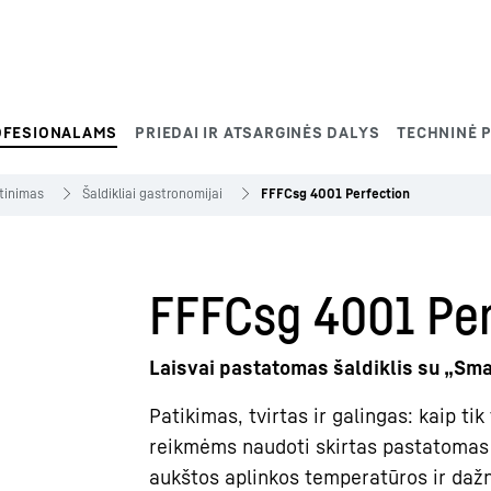
OFESIONALAMS
PRIEDAI IR ATSARGINĖS DALYS
TECHNINĖ P
tinimas
Šaldikliai gastronomijai
FFFCsg 4001 Perfection
FFFCsg 4001 Per
Laisvai pastatomas šaldiklis su „Sma
Patikimas, tvirtas ir galingas: kaip t
reikmėms naudoti skirtas pastatomas ša
aukštos aplinkos temperatūros ir dažno