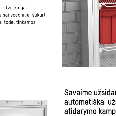
 ir tvarkingai:
isai specialiai sukurti
us, todėl tinkamos
Savaime užsidar
automatiškai už
atidarymo kamp