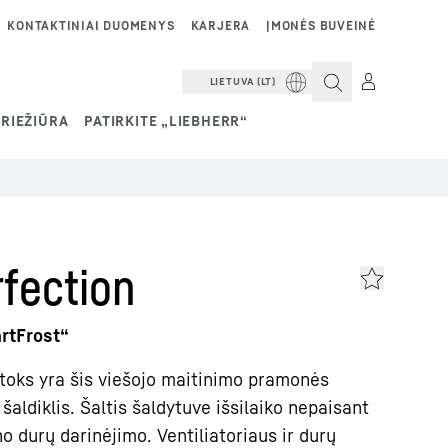
KONTAKTINIAI DUOMENYS
KARJERA
ĮMONĖS BUVEINĖ
LIETUVA (LT)
RIEŽIŪRA
PATIRKITE „LIEBHERR“
fection
rtFrost“
ik toks yra šis viešojo maitinimo pramonės
ldiklis. Šaltis šaldytuve išsilaiko nepaisant
 durų darinėjimo. Ventiliatoriaus ir durų