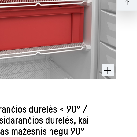
ančios durelės < 90° /
sidarančios durelės, kai
as mažesnis negu 90°