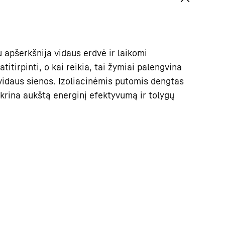
 apšerkšnija vidaus erdvė ir laikomi
atitirpinti, o kai reikia, tai žymiai palengvina
vidaus sienos. Izoliacinėmis putomis dengtas
ikrina aukštą energinį efektyvumą ir tolygų