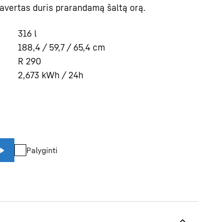
ravertas duris prarandamą šaltą orą.
316
l
188,4 / 59,7 / 65,4
cm
R 290
2,673
kWh / 24h
Palyginti