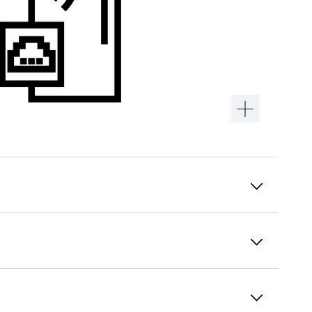
Prieinamumas prie atsarginių dalių 15
metų
„Liebherr-Hausgeräte GmbH“ dar vienu
žingsniu pailgina savo aukštos kokybės