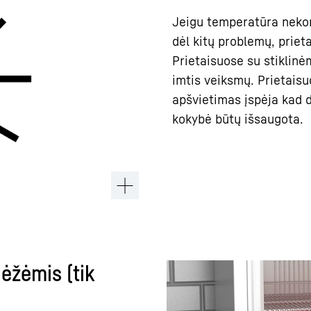
Jeigu temperatūra nekont
dėl kitų problemų, priet
Prietaisuose su stiklinė
imtis veiksmų. Prietaisu
apšvietimas įspėja kad d
kokybė būtų išsaugota.
ėžėmis (tik