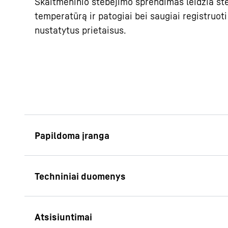
Skaitmeninio stebėjimo sprendimas leidžia st
temperatūrą ir patogiai bei saugiai registruoti
nustatytus prietaisus.
Maitinimo pertrūki
Jeigu maitinimas buv
pranešanti informaci
maitinimas atkuriam