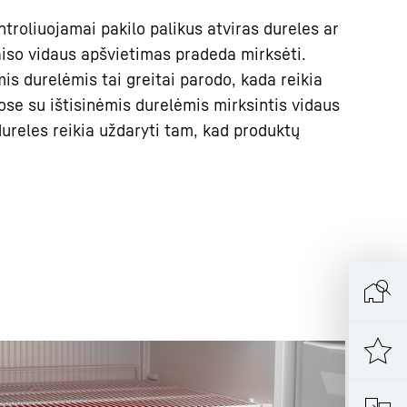
roliuojamai pakilo palikus atviras dureles ar
aiso vidaus apšvietimas pradeda mirksėti.
mis durelėmis tai greitai parodo, kada reikia
ose su ištisinėmis durelėmis mirksintis vidaus
ureles reikia uždaryti tam, kad produktų