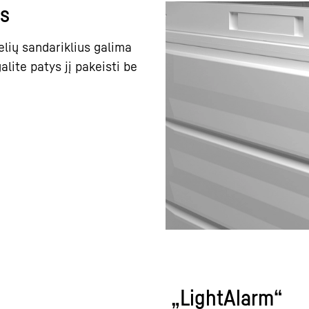
is
elių sandariklius galima
alite patys jį pakeisti be
„LightAlarm“