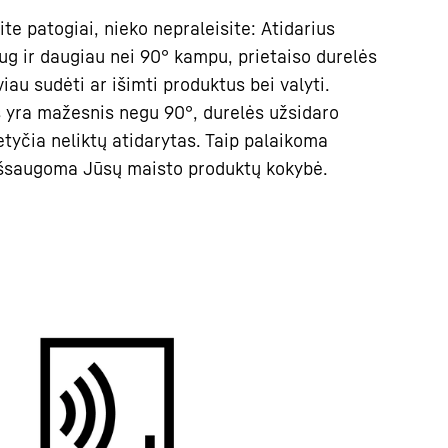
te patogiai, nieko nepraleisite: Atidarius
ug ir daugiau nei 90° kampu, prietaiso durelės
viau sudėti ar išimti produktus bei valyti.
 yra mažesnis negu 90°, durelės užsidaro
etyčia neliktų atidarytas. Taip palaikoma
išsaugoma Jūsų maisto produktų kokybė.