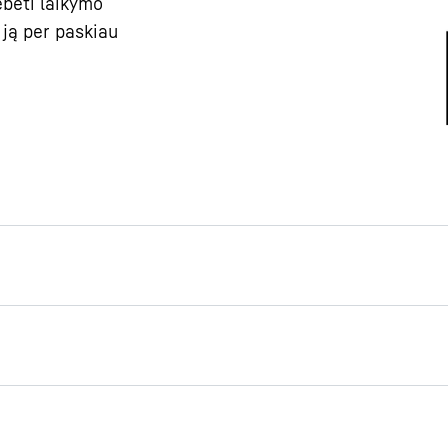
ebėti laikymo
 ją per paskiau
o informacija
o nutrūkęs, apie tai
ja rodoma iš karto, kai
as. Jame pranešama, kad