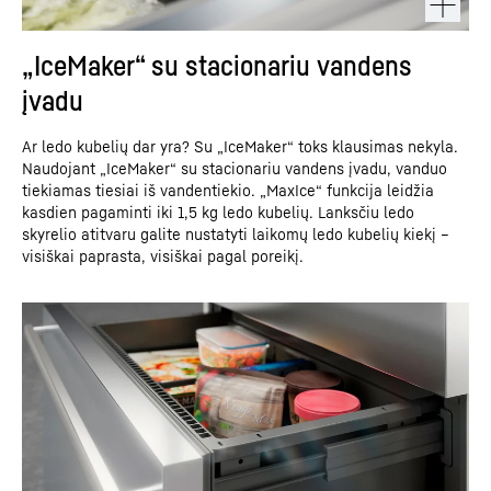
„IceMaker“ su stacionariu vandens
įvadu
Ar ledo kubelių dar yra? Su „IceMaker“ toks klausimas nekyla.
Naudojant „IceMaker“ su stacionariu vandens įvadu, vanduo
tiekiamas tiesiai iš vandentiekio. „MaxIce“ funkcija leidžia
kasdien pagaminti iki 1,5 kg ledo kubelių. Lanksčiu ledo
skyrelio atitvaru galite nustatyti laikomų ledo kubelių kiekį –
visiškai paprasta, visiškai pagal poreikį.