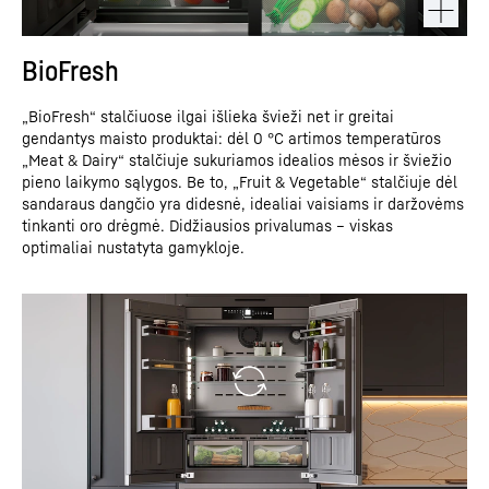
BioFresh
„BioFresh“ stalčiuose ilgai išlieka švieži net ir greitai
gendantys maisto produktai: dėl 0 °C artimos temperatūros
„Meat & Dairy“ stalčiuje sukuriamos idealios mėsos ir šviežio
pieno laikymo sąlygos. Be to, „Fruit & Vegetable“ stalčiuje dėl
sandaraus dangčio yra didesnė, idealiai vaisiams ir daržovėms
tinkanti oro drėgmė. Didžiausios privalumas – viskas
optimaliai nustatyta gamykloje.