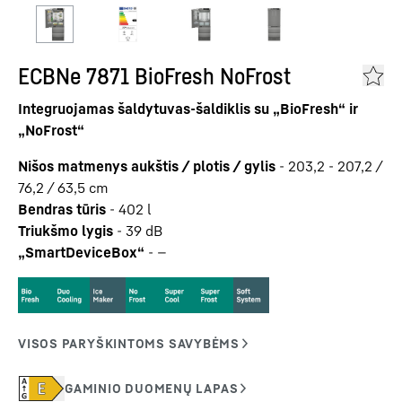
ECBNe 7871 BioFresh NoFrost
Integruojamas šaldytuvas-šaldiklis su „BioFresh“ ir
„NoFrost“
Nišos matmenys aukštis / plotis / gylis
-
203,2 - 207,2 /
76,2 / 63,5
cm
Bendras tūris
-
402
l
Triukšmo lygis
-
39
dB
„SmartDeviceBox“
-
—