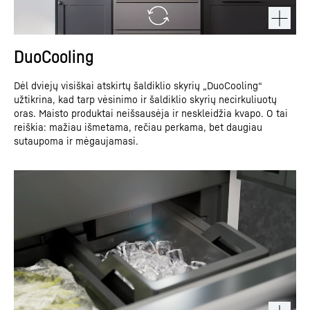
DuoCooling
Dėl dviejų visiškai atskirtų šaldiklio skyrių „DuoCooling“
užtikrina, kad tarp vėsinimo ir šaldiklio skyrių necirkuliuotų
oras. Maisto produktai neišsausėja ir neskleidžia kvapo. O tai
reiškia: mažiau išmetama, rečiau perkama, bet daugiau
sutaupoma ir mėgaujamasi.