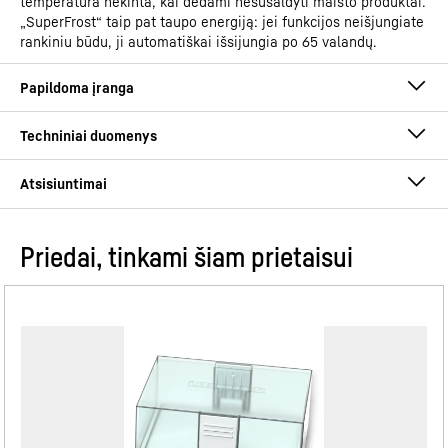
temperatūra nekinta, kai dedami nesušaldyti maisto produktai.
„SuperFrost“ taip pat taupo energiją: jei funkcijos neišjungiate
rankiniu būdu, ji automatiškai išsijungia po 65 valandų.
Priedai, tinkami šiam prietaisui
Eksploatacijos instrukcija
Gaminių grupė
Integruojamas šaldytuvas-
šaldiklis su „BioFresh“ ir
„NoFrost“
GTIN
9005382271056
Užraktas nuo vaikų
Montavimo / instaliavimo vadovas
Realizuojamos prekės
091150451
Užraktas nuo vaikų užprogramuotas taip, kad prietaiso