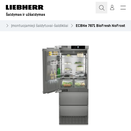
Šaldymas ir užšaldymas
iai
Įmontuojamieji šaldytuvai-šaldikliai
ECBNe 7871 BioFresh NoFrost