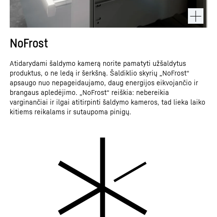
NoFrost
Atidarydami šaldymo kamerą norite pamatyti užšaldytus
produktus, o ne ledą ir šerkšną. Šaldiklio skyrių „NoFrost“
apsaugo nuo nepageidaujamo, daug energijos eikvojančio ir
brangaus apledėjimo. „NoFrost“ reiškia: nebereikia
varginančiai ir ilgai atitirpinti šaldymo kameros, tad lieka laiko
kitiems reikalams ir sutaupoma pinigų.