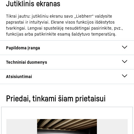
Jutiklinis ekranas
Tikrai jautru: jutikliniu ekranu savo „Liebherr“ valdysite
paprastai ir intuityviai. Ekrane visos funkcijos išdėstytos
tvarkingai. Lengvai spustelėję nesudėtingai pasirinkite, pvz.,
funkcijas arba patikrinkite esamą šaldytuvo temperatūrą.
Priedai, tinkami šiam prietaisui
Eksploatacijos instrukcija
Gaminių grupė
Šaldytuvo ir šaldiklio derinys
su „EasyFresh“ ir „NoFrost“
GTIN
4016803126317