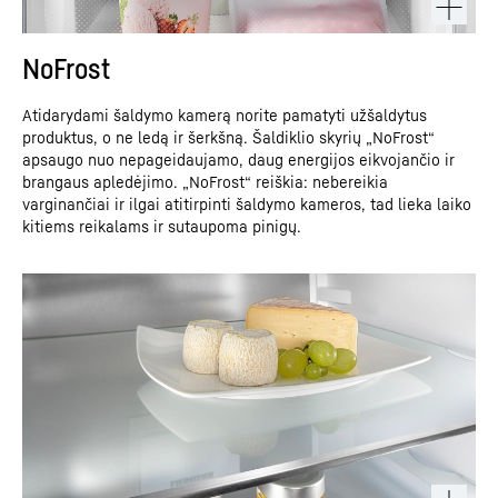
NoFrost
Atidarydami šaldymo kamerą norite pamatyti užšaldytus
produktus, o ne ledą ir šerkšną. Šaldiklio skyrių „NoFrost“
apsaugo nuo nepageidaujamo, daug energijos eikvojančio ir
brangaus apledėjimo. „NoFrost“ reiškia: nebereikia
varginančiai ir ilgai atitirpinti šaldymo kameros, tad lieka laiko
kitiems reikalams ir sutaupoma pinigų.