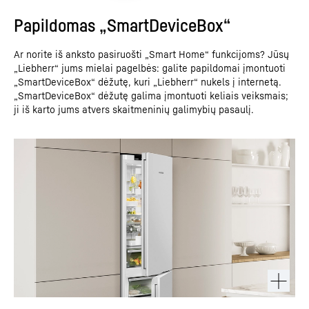
Papildomas „SmartDeviceBox“
Ar norite iš anksto pasiruošti „Smart Home“ funkcijoms? Jūsų
„Liebherr“ jums mielai pagelbės: galite papildomai įmontuoti
„SmartDeviceBox“ dėžutę, kuri „Liebherr“ nukels į internetą.
„SmartDeviceBox“ dėžutę galima įmontuoti keliais veiksmais;
ji iš karto jums atvers skaitmeninių galimybių pasaulį.