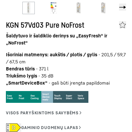
KGN 57Vd03 Pure NoFrost
Šaldytuvo ir šaldiklio derinys su „EasyFresh“ ir
„NoFrost“
Išoriniai matmenys: aukštis / plotis / gylis
-
201,5 / 59,7
/ 67,5
cm
Bendras tūris
-
371
l
Triukšmo lygis
-
35
dB
„SmartDeviceBox“
-
gali būti įrengta papildomai