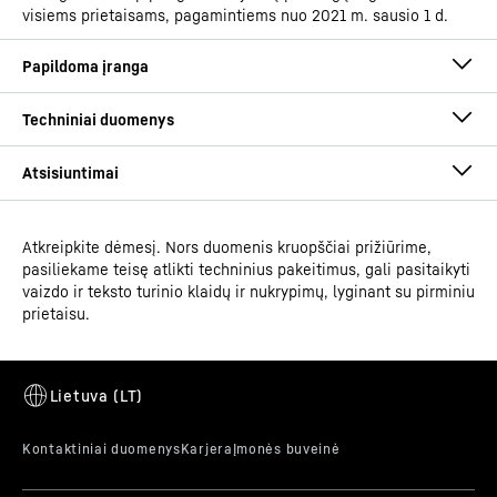
visiems prietaisams, pagamintiems nuo 2021 m. sausio 1 d.
Atkreipkite dėmesį. Nors duomenis kruopščiai prižiūrime,
Eksploatacijos instrukcija
pasiliekame teisę atlikti techninius pakeitimus, gali pasitaikyti
Gaminių grupė
Šaldytuvas pagal kepyklų
vaizdo ir teksto turinio klaidų ir nukrypimų, lyginant su pirminiu
standartą su šaldymo
prietaisu.
cirkuliuojančiu oru sistema
GTIN
9005382241554
Reguliuojamo aukščio kojelės
Eskizas su matmenimis
Realizuojamos prekės
993597951
Naudojant papildomai užsakomas reguliuojamo aukščio
numeris
kojeles, galima pareguliuoti prietaiso aukštį pagal Jūsų