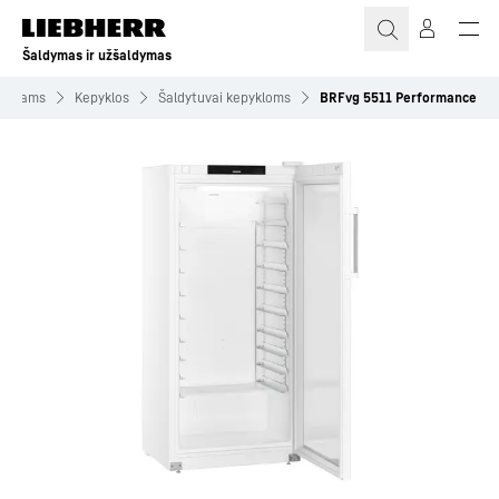
Šaldymas ir užšaldymas
onalams
Kepyklos
Šaldytuvai kepykloms
BRFvg 5511 Performance