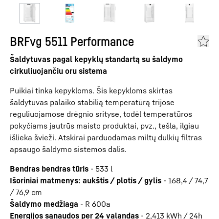
BRFvg 5511 Performance
Šaldytuvas pagal kepyklų standartą su šaldymo
cirkuliuojančiu oru sistema
Puikiai tinka kepykloms. Šis kepykloms skirtas
šaldytuvas palaiko stabilią temperatūrą trijose
reguliuojamose drėgnio srityse, todėl temperatūros
pokyčiams jautrūs maisto produktai, pvz., tešla, ilgiau
išlieka švieži. Atskirai parduodamas miltų dulkių filtras
apsaugo šaldymo sistemos dalis.
Bendras bendras tūris
-
533
l
Išoriniai matmenys: aukštis / plotis / gylis
-
168,4 / 74,7
/ 76,9
cm
Šaldymo medžiaga
-
R 600a
Energijos sąnaudos per 24 valandas
-
2,413
kWh / 24h