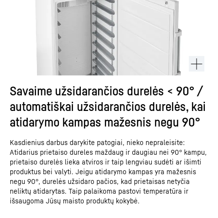
Savaime užsidarančios durelės < 90° /
automatiškai užsidarančios durelės, kai
atidarymo kampas mažesnis negu 90°
Kasdienius darbus darykite patogiai, nieko nepraleisite:
Atidarius prietaiso dureles maždaug ir daugiau nei 90° kampu,
prietaiso durelės lieka atviros ir taip lengviau sudėti ar išimti
produktus bei valyti. Jeigu atidarymo kampas yra mažesnis
negu 90°, durelės užsidaro pačios, kad prietaisas netyčia
neliktų atidarytas. Taip palaikoma pastovi temperatūra ir
išsaugoma Jūsų maisto produktų kokybė.