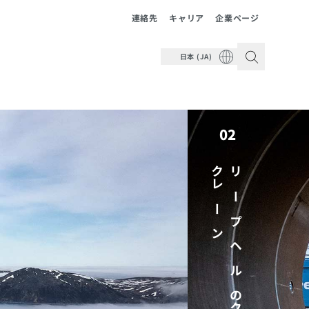
連絡先
キャリア
企業ページ
日本 (JA)
02
ン
リ
ー
プ
ヘ
ル
の
ク
ロ
ー
ラ
ー
ク
レ
ー