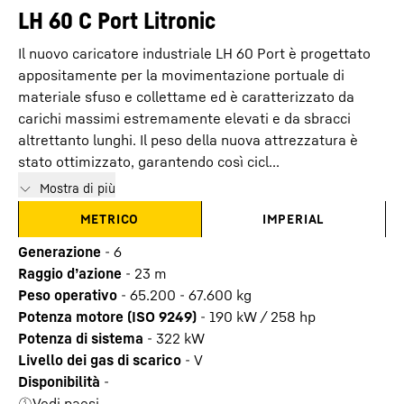
LH 60 C Port Litronic
Il nuovo caricatore industriale LH 60 Port è progettato
appositamente per la movimentazione portuale di
materiale sfuso e collettame ed è caratterizzato da
carichi massimi estremamente elevati e da sbracci
altrettanto lunghi. Il peso della nuova attrezzatura è
stato ottimizzato, garantendo così cicl...
Mostra di più
METRICO
IMPERIAL
Generazione
-
6
Raggio d’azione
-
23
m
Peso operativo
-
65.200 - 67.600 kg
Potenza motore (ISO 9249)
-
190 kW / 258 hp
Potenza di sistema
-
322
kW
Livello dei gas di scarico
-
V
Disponibilità
-
Vedi paesi