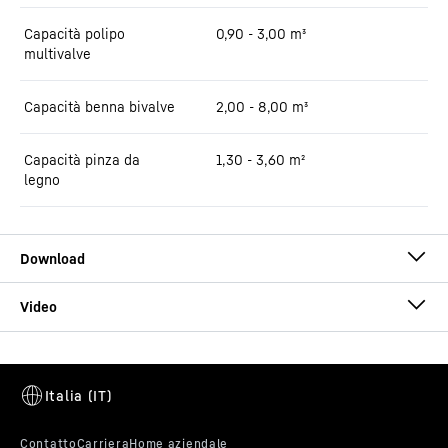
Capacità polipo
0,90 - 3,00 m³
multivalve
Capacità benna bivalve
2,00 - 8,00 m³
Capacità pinza da
1,30 - 3,60 m²
legno
Brochure LH 60 Port Litronic
Questo video è fornito da Google*. Caricando il video, i propri dati
personali (indirizzo IP compreso) vengono trasmessi a Google e