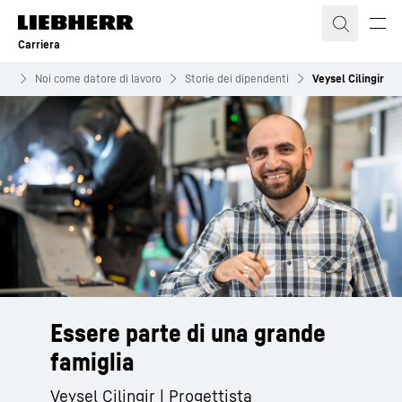
Carriera
era
Noi come datore di lavoro
Storie dei dipendenti
Veysel Cilingir
Essere parte di una grande
famiglia
Veysel Cilingir | Progettista