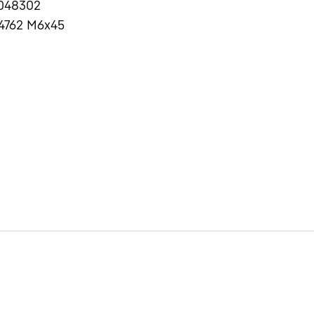
048302
 4762 M6x45
Carriera in Liebherr