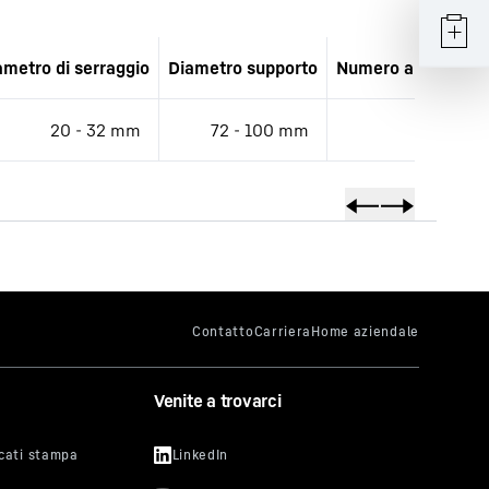
ametro di serraggio
Diametro supporto
Numero articolo (s
20 - 32 mm
72 - 100 mm
12
Venite a trovarci