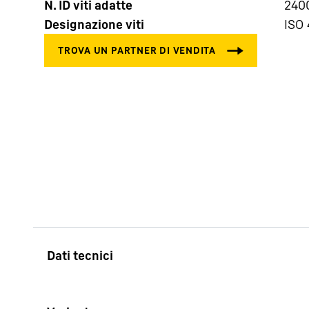
N. ID viti adatte
240
Designazione viti
ISO
Maggiori informazioni sulla società