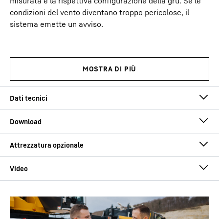
misurata e la rispettiva configurazione della gru. Se le
condizioni del vento diventano troppo pericolose, il
sistema emette un avviso.
Portata max.
250
t
con sbraccio
4,10
m
Technical data - LR 1250.1 crawler
crane
Braccio principale,
20
m
leggero/pesante da
Braccio principale,
86
m