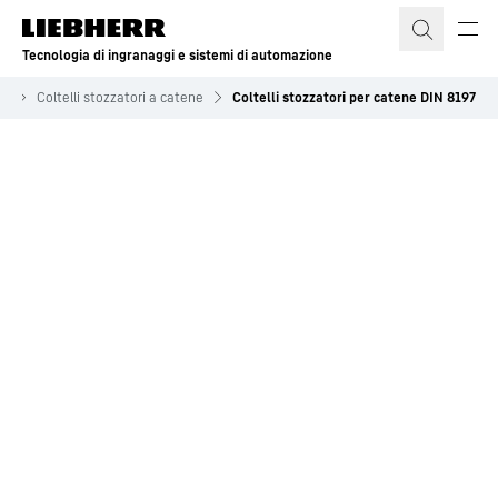
Tecnologia di ingranaggi e sistemi di automazione
no
Coltelli stozzatori a catene
Coltelli stozzatori per catene DIN 8197