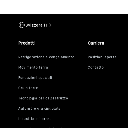
Questo video
Prodotti
Carriera
compreso) v
Google per s
particolare 
dei dati da 
Cliccando s
video ai sen
a ogni sing
è possibile
relative tra
di YouTube c
In qualsiasi
evitare l’ul
corrisponden
potrà accede
web).