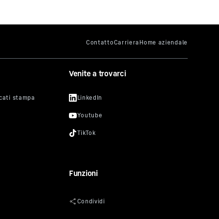
izzo IP
Venite a trovarci
ti da
n
amento
esto
nsentire
 blocco,
 alle
i video
Funzioni
uro per
o vi si
ro sito