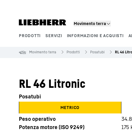
Movimento terra
PRODOTTI
SERVIZI
INFORMAZIONI E ACQUISTI
A
Segmenti di prodotto
Movimento terra
Prodotti
Posatubi
RL 46 Litr
RL 46 Litronic
Posatubi
METRICO
Peso operativo
34.8
Potenza motore (ISO 9249)
175 