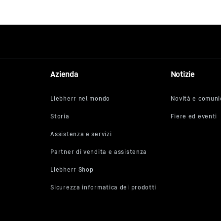
 è fornito da Google*. Caricando il video, i propri dati personali (indir
Azienda
Notizie
engono trasmessi a Google e possono essere memorizzati ed elabora
copi propri, al di fuori dell’UE o del SEE, quindi in un Paese terzo, e i
negli Stati Uniti**. Non abbiamo alcuna influenza sull’ulteriore tratt
parte di Google.
u “ACCETTA” si acconsente alla trasmissione dei dati a Google per qu
si dell’art. 6 par. 1 lett. a GDPR. Se in futuro non si desidera più acco
olo video di YouTube e si desidera poter caricare i video senza questo
 selezionare “Accetta sempre i video di YouTube” e quindi acconsentire
smissioni e trasferimenti di dati a Google e negli USA per tutti gli altr
he si apriranno in futuro sul nostro sito web.
 momento è possibile ritirare il proprio consenso con effetto per il fut
teriore trasmissione dei propri dati personali disattivando il servizio
te alla voce “Servizi diversi (opzionali)” nelle
impostazioni
(in seguit
re anche dalle “Impostazioni sulla privacy” nel piè di pagina del nost