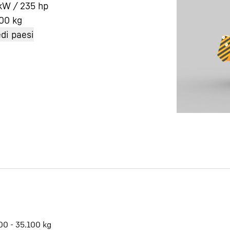
kW / 235 hp
700
kg
di paesi
Carriera in Liebherr
00 - 35.100 kg