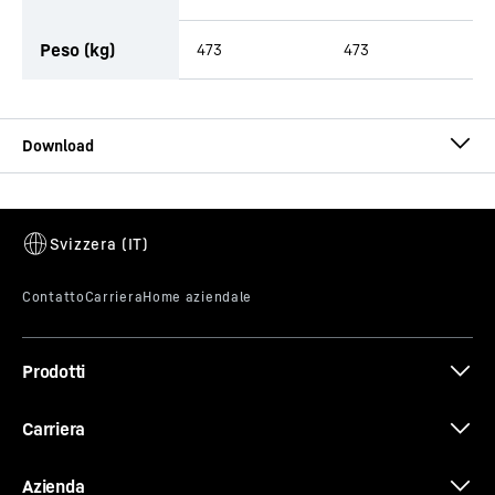
Peso (kg)
473
473
Opuscolo Benne
Prodotti
Brochure Quick Coupling Systems
Carriera
Azienda