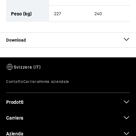
Peso (kg)
227
240
Opuscolo Benne
Prodotti
Brochure Quick Coupling Systems
Carriera
Azienda