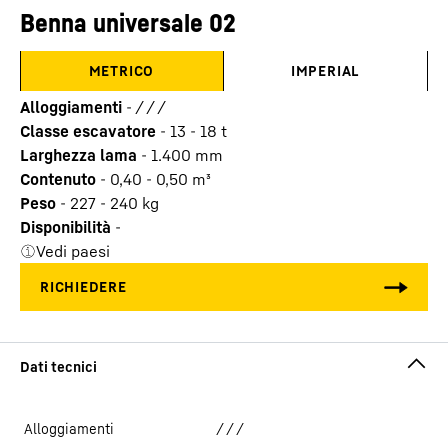
Benna universale 02
METRICO
IMPERIAL
Alloggiamenti
-
/ / /
Classe escavatore
-
13 - 18 t
Larghezza lama
-
1.400
mm
Contenuto
-
0,40 - 0,50
m³
Peso
-
227 - 240
kg
Disponibilità
-
Vedi paesi
Alloggiamenti
/ / /