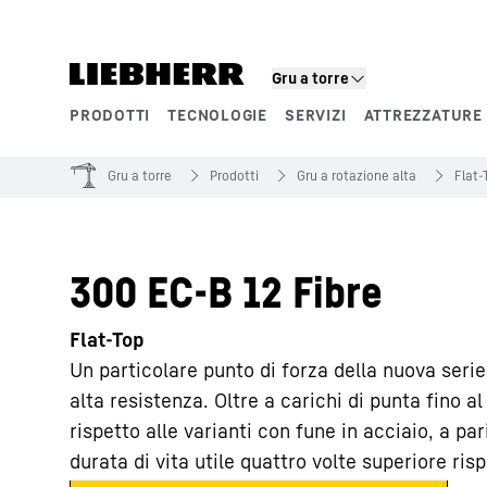
Gru a torre
PRODOTTI
TECNOLOGIE
SERVIZI
ATTREZZATURE 
Segmenti di prodotto
Gru a torre
Prodotti
Gru a rotazione alta
Flat-
300 EC-B 12 Fibre
Flat-Top
Un particolare punto di forza della nuova serie
alta resistenza. Oltre a carichi di punta fino a
rispetto alle varianti con fune in acciaio, a pari
durata di vita utile quattro volte superiore ris