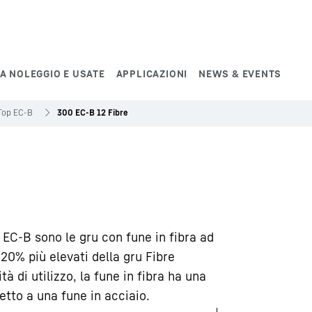
A NOLEGGIO E USATE
APPLICAZIONI
NEWS & EVENTS
Top EC-B
300 EC-B 12 Fibre
 EC-B sono le gru con fune in fibra ad
l 20% più elevati della gru Fibre
tà di utilizzo, la fune in fibra ha una
petto a una fune in acciaio.