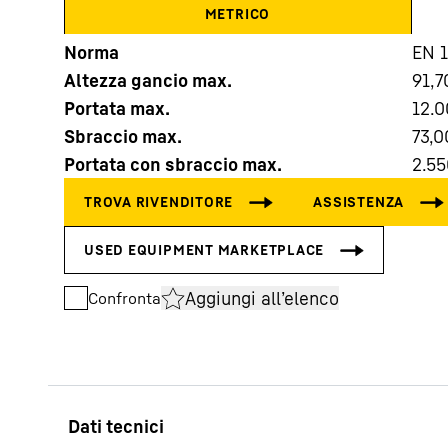
METRICO
Norma
EN 
Altezza gancio max.
91,7
Portata max.
12.
Sbraccio max.
73,0
Maggiori informazioni sulla società
Portata con sbraccio max.
2.55
Aggiungi all’elenco
Confronta