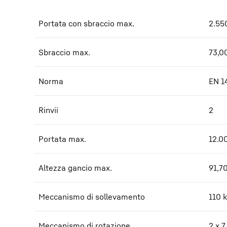
Portata con sbraccio max.
2.55
Sbraccio max.
73,0
Norma
EN 1
Rinvii
2
Portata max.
12.0
Altezza gancio max.
91,7
Meccanismo di sollevamento
110 
Meccanismo di rotazione
2 x 