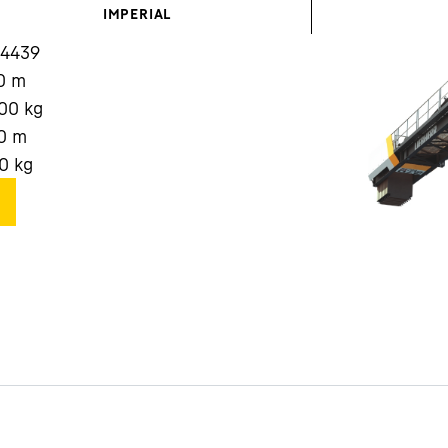
IMPERIAL
14439
0
m
000
kg
0
m
Carriera in Liebherr
0
kg