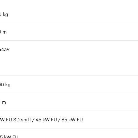
0
kg
0
m
4439
00
kg
0
m
kW FU SD.shift / 45 kW FU / 65 kW FU
7,5 kW FU