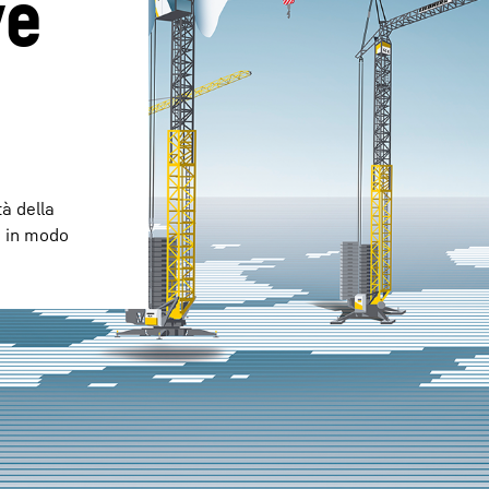
e 
Carriera in Liebherr
à della
a in modo