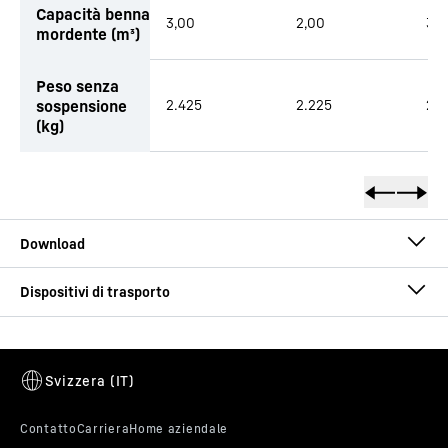
Capacità benna
3,00
2,00
3,5
mordente (m³)
Peso senza
sospensione
2.425
2.225
2.
(kg)
Opuscolo Benne bivalve
LH 40 C Industry Litronic
Generazione
-
6
Raggio d’azione
-
16
m
Peso operativo
-
37.600 - 40.900 kg