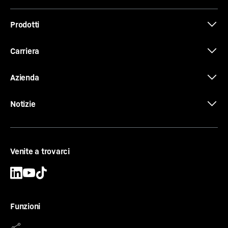
Potenza motore (ISO 9249)
-
155 kW / 211 hp
Potenza di sistema
Brochure Quick Coupling Systems
-
237
kW
Prodotti
Livello dei gas di scarico
-
V
Consumo medio (per ora di funzionamento)
-
12,01
l/h
al calcolatore dei consumi
Carriera
Disponibilità
-
Vedi paesi
Azienda
Notizie
Venite a trovarci
Funzioni