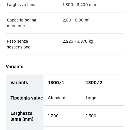
Larghezza lama
1.300 - 3.400
mm
Capacità benna
2,00 - 8,00
m³
mordente
Peso senza
2.225 - 3.870
kg
sospensione
Variants
Variants
1300/1
1300/2
15
Tipologia valve
Standard
Largo
St
Larghezza
1.300
1.300
1.5
lama (mm)