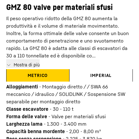
GMZ 80 valve per materiali sfusi
Il peso operativo ridotto della GMZ 80 aumenta la
produttività e il volume di materiale movimentato.
Inoltre, la forma ottimale delle valve consente un buon
comportamento di penetrazione e uno svuotamento
rapido. La GMZ 80 è adatta alle classi di escavatori da
30 a 110 tonnellate ed è disponibile co...
Mostra di più
METRICO
IMPERIAL
Alloggiamenti
-
Montaggio diretto / / SWA 66
meccanico / idraulico / SOLIDLINK / Sospensione SW
separabile per montaggio diretto
Classe escavatore
-
30 - 110 t
Forma delle valve
-
Valve per materiali sfusi
Larghezza lama
-
1.300 - 3.400
mm
Capacità benna mordente
-
2,00 - 8,00
m³
Peso senza sospensione
-
2.225 - 3.870
kg