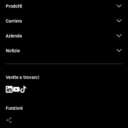
Prodotti
Litri per ora di funzionamento
9.03 l/h
Ore totali di funzionamento di tutte le macchine
Carriera
482’095.13 h
Equipment Information PR 716 - PR 766
Azienda
Consumo medio di carburante
Notizie
Ore di funzionamento all'anno
Power Deal carro
Venite a trovarci
Acquistando un carro completo, otterrai un triplice
vantaggio: un prezzo conveniente, una garanzia gratuita
Prezzo del carburante in €/l
sul carro e una misurazione gratuita dell'usura.
Funzioni
Calcolare