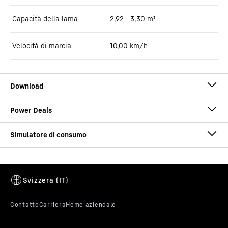
Capacità della lama
2,92 - 3,30 m³
Velocità di marcia
10,00 km/h
Brochure Horticultural and Landscape
Construction
Calcolatore dei consumi
Inserite i dati della vostra macchina e calcolate il vostro
risparmio!
Operator Assistance Systems and
Machine Control