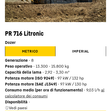
PR 716 Litronic
Dozer
METRICO
IMPERIAL
Generazione
-
8
Peso operativo
-
13.300 - 15.800 kg
Capacità della lama
-
2,92 - 3,30 m³
Potenza motore (ISO 9249)
-
97 kW / 132 hp
Potenza motore (SAE J1349)
-
97 kW / 130 hp
Consumo medio (per ora di funzionamento)
-
9,03
l/h
al
calcolatore dei consumi
Disponibilità
-
Vedi paesi