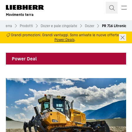
Movimento terra
o terra
Prodotti
Dozer e pale cingolate
Dozer
PR 716 Litronic
Grandi promozioni. Grandi vantaggi. Sono arrivate le nuove offerte
Power Deals
.
Power Deal