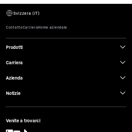
Calcolatore dei consumi
Inserite i dati della vostra macchina e calcolate il vostro
risparmio!
Brochure Horticultural and Landscape
Prodotti
Litri per ora di funzionamento
Construction
6.39 l/h
Ore totali di funzionamento di tutte le macchine
Carriera
4’686’837.95 h
Azienda
Consumo medio di carburante
La gamma del movimento terra
Notizie
Ore di funzionamento all'anno
Venite a trovarci