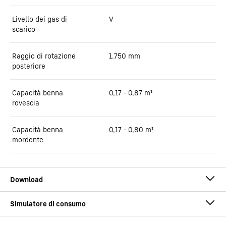
Livello dei gas di
V
scarico
Raggio di rotazione
1.750
mm
posteriore
Capacità benna
0,17 - 0,87 m³
rovescia
Capacità benna
0,17 - 0,80 m³
mordente
Opuscolo A 914 Compact Litronic